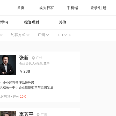
首页
成为行家
手机端
登录/注册
育学习
投资理财
其他
约聊方式
广州
1
/2
张新
广州
创始合伙人/总裁/董事
￥200
小企业经营管理系统升级
织成长—中小企业组织变革与组织发展
人约聊过
•
评分
10.0
李芳平
广州