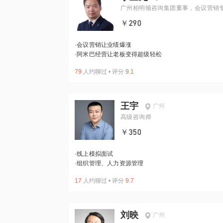
广州柏明顿咨询集团董事，会议营销
￥290
·
会议营销让业绩爆涨
·
阿米巴经营让老板变得超级轻松
79
人约聊过
•
评分
9.1
王宇
广州
高级咨询师
￥350
·
线上模拟面试
·
组织管理、人力资源管理
17
人约聊过
•
评分
9.7
刘映
广州