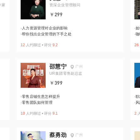
专家
资深企业管理顾问
￥299
·
人力资源管理对企业的影响
·
如
·
帮你找出企业管理的下手之处
·
咖
12
人约聊过
•
评分
9.2
26
邵慧宁
广州
UR集团零售副总监
￥399
·
零售店铺生意怎样提升
·
职
·
零售团队如何管理
·
风
10
人约聊过
•
评分
9.1
2
蔡勇劲
广州