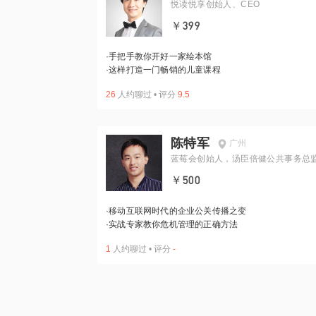
悦读悦享创始人、CEO
￥399
·
手把手教你开好一家绘本馆
·
这样打造一门畅销的儿童课程
26
人约聊过
•
评分
9.5
陈特军
广州
蓝莓会创始人，汤臣倍健公共事务总
￥500
·
移动互联网时代的企业公关传播之变
·
实战专家教你危机管理的正确方法
1
人约聊过
•
评分
-