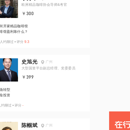
欧洲精品咖啡协会导师&考官
￥300
何开家精品咖啡馆
啡馆盈利靠什么？
人约聊过
•
评分
9.3
史旭光
广州
大型国资平台副总经理、党委委员
￥399
场转型
险投资
人约聊过
•
评分
-
陈帼斌
广州