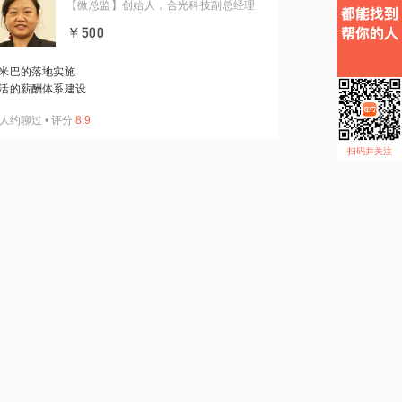
【微总监】创始人，合光科技副总经理
￥500
米巴的落地实施
活的薪酬体系建设
人约聊过
•
评分
8.9
扫码并关注