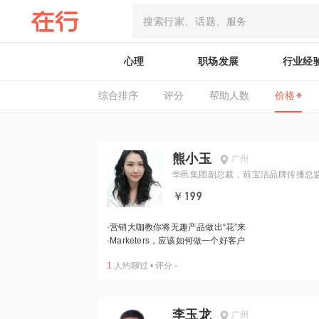
心理
职场发展
行业经
综合排序
评分
帮助人数
价格
熊小玉
广州
华邑集团副总裁，前宝洁品牌传播总
￥199
·
营销大咖教你将无趣产品做出“花”来
·
Marketers，应该如何做一个好客户
1
人约聊过
•
评分
-
李玉龙
广州