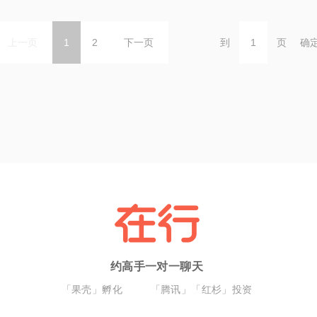
上一页
1
2
下一页
到
页
确
约高手一对一聊天
「果壳」孵化
「腾讯」「红杉」投资