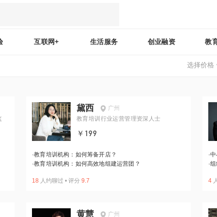
验
互联网+
生活服务
创业融资
教
选择价格
黛西
广州
监
教育培训行业运营管理资深人士
￥199
·
教育培训机构：如何筹备开店？
·
中
·
教育培训机构：如何高效地组建运营团？
·
组
18
人约聊过
•
评分
9.7
4
黄慧
广州