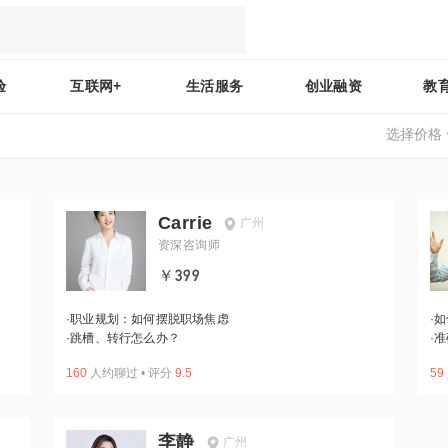
验
互联网+
生活服务
创业融资
教
选择价格
Carrie
广州
资深咨询师
￥399
·
职业规划：如何摆脱职场焦虑
·
如
·
跳槽、转行怎么办？
·
准
160
人约聊过
•
评分
9.5
59
李静
广州