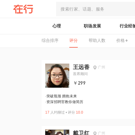
心理
职场发展
行业经
综合排序
评分
帮助人数
价格
王远香
广州
首席顾问
￥299
·
突破瓶颈 拥抱未来
·
资深招聘官教你做简历
17
人约聊过
•
评分
10.0
戴卫红
广州