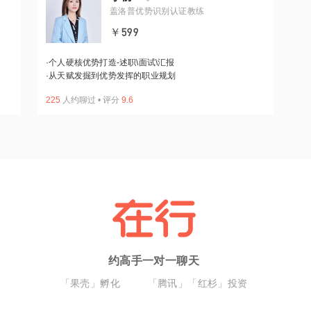
盖洛普优势识别认证教练
￥599
·
个人硬核优势打造-述职\面试\汇报
·
从天赋发掘到优势发挥的职业规划
225
人约聊过
•
评分
9.6
约高手一对一聊天
「果壳」孵化
「腾讯」「红杉」投资