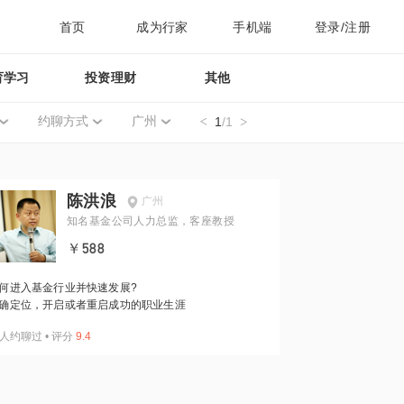
首页
成为行家
手机端
登录/注册
育学习
投资理财
其他
约聊方式
广州
1
/1
陈洪浪
广州
知名基金公司人力总监，客座教授
￥588
何进入基金行业并快速发展?
确定位，开启或者重启成功的职业生涯
人约聊过
•
评分
9.4