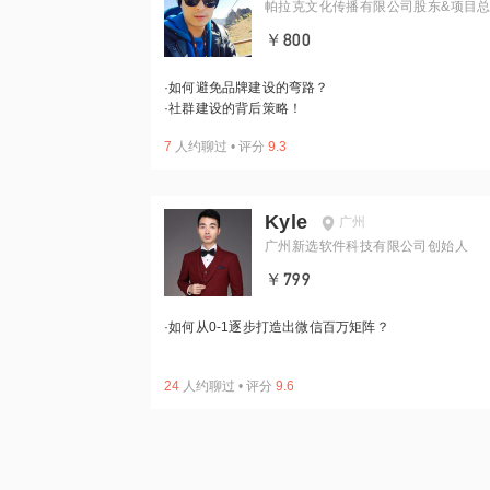
帕拉克文化传播有限公司股东&项目
￥800
·
如何避免品牌建设的弯路？
·
社群建设的背后策略！
7
人约聊过
•
评分
9.3
Kyle
广州
广州新选软件科技有限公司创始人
￥799
·
如何从0-1逐步打造出微信百万矩阵？
24
人约聊过
•
评分
9.6