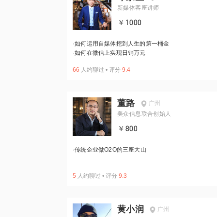
新媒体客座讲师
￥1000
·
如何运用自媒体挖到人生的第一桶金
·
如何在微信上实现日销万元
66
人约聊过
•
评分
9.4
董路
广州
美众信息联合创始人
￥800
·
传统企业做O2O的三座大山
5
人约聊过
•
评分
9.3
黄小润
广州