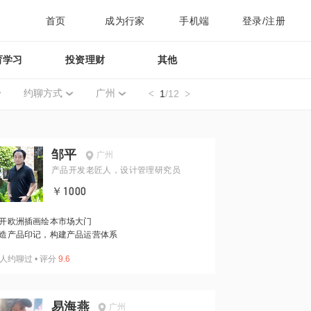
首页
成为行家
手机端
登录/注册
育学习
投资理财
其他
约聊方式
广州
1
/12
邹平
广州
产品开发老匠人，设计管理研究员
￥1000
开欧洲插画绘本市场大门
造产品印记，构建产品运营体系
人约聊过
•
评分
9.6
易海燕
广州