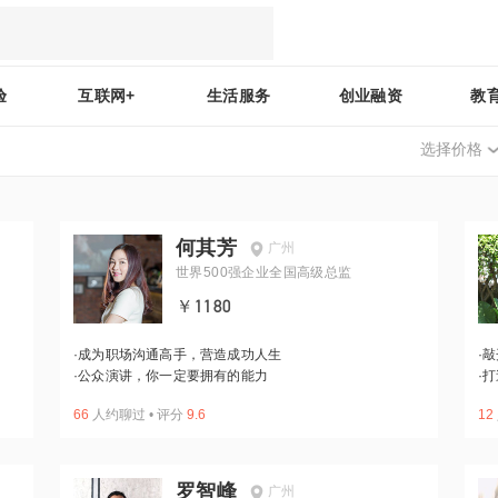
验
互联网+
生活服务
创业融资
教
选择价格
何其芳
广州
世界500强企业全国高级总监
￥1180
·
成为职场沟通高手，营造成功人生
·
敲
·
公众演讲，你一定要拥有的能力
·
打
66
人约聊过
•
评分
9.6
12
罗智峰
广州