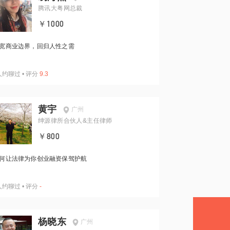
腾讯大粤网总裁
￥1000
宽商业边界，回归人性之需
人约聊过
•
评分
9.3
黄宇
广州
绅源律所合伙人&主任律师
￥800
何让法律为你创业融资保驾护航
人约聊过
•
评分
-
杨晓东
广州