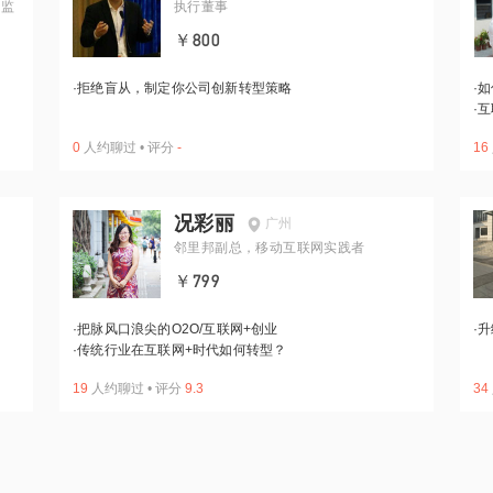
总监
执行董事
￥800
·
拒绝盲从，制定你公司创新转型策略
·
如
·
互
0
人约聊过
•
评分
-
16
况彩丽
广州
邻里邦副总，移动互联网实践者
￥799
·
把脉风口浪尖的O2O/互联网+创业
·
升
·
传统行业在互联网+时代如何转型？
19
人约聊过
•
评分
9.3
34