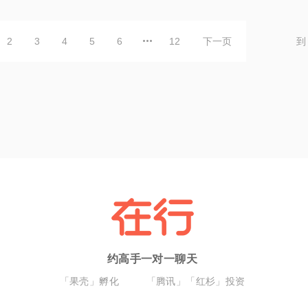
2
3
4
5
6
12
下一页
到
约高手一对一聊天
「果壳」孵化
「腾讯」「红杉」投资