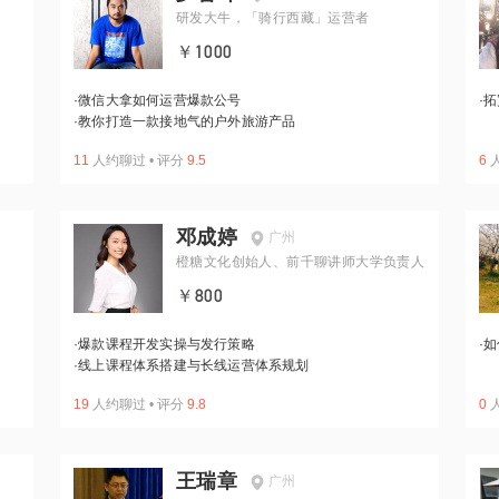
研发大牛，「骑行西藏」运营者
￥1000
·
微信大拿如何运营爆款公号
·
拓
·
教你打造一款接地气的户外旅游产品
11
人约聊过
•
评分
9.5
6
邓成婷
广州
橙糖文化创始人、前千聊讲师大学负责人
￥800
·
爆款课程开发实操与发行策略
·
如
·
线上课程体系搭建与长线运营体系规划
19
人约聊过
•
评分
9.8
0
王瑞章
广州