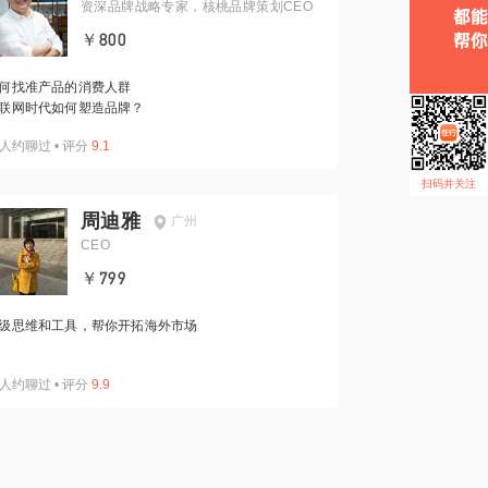
资深品牌战略专家，核桃品牌策划CEO
￥800
何找准产品的消费人群
联网时代如何塑造品牌？
人约聊过
•
评分
9.1
扫码并关注
周迪雅
广州
CEO
￥799
级思维和工具，帮你开拓海外市场
人约聊过
•
评分
9.9