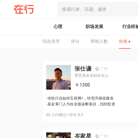
心理
职场发展
行业经
综合排序
评分
帮助人数
价格
张仕谦
广州
霍恩基金创始合伙人
￥1300
·
传统行业如何互联网+，转型升级促爆发
·
基金掌门人为你全面诊断项目，找到投资
65
人约聊过
•
评分
9.3
岑家星
广州