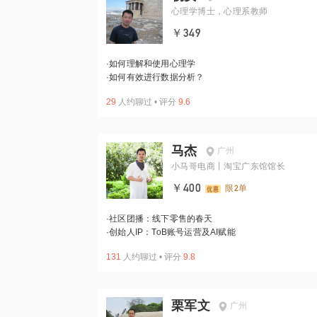
心理学博士，心理系教师
￥349
·
如何理解和使用心理学
·
如何有效进行数据分析？
29
人约聊过
•
评分
9.6
马杰
广州
小马哥电商丨淘宝广东馆馆长
￥400
限2单
·
社区团播：线下零售的春天
·
创始人IP：ToB账号运营及AI赋能
131
人约聊过
•
评分
9.8
栗军文
广州