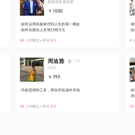
新媒体客座讲师
￥1000
·
如何运用自媒体挖到人生的第一桶金
·
做
·
如何在微信上实现日销万元
·
如
66
人约聊过
•
评分
9.4
8
周迪雅
广州
CEO
￥799
·
升级思维和工具，帮你开拓海外市场
·
前
·
亲
34
人约聊过
•
评分
9.9
29