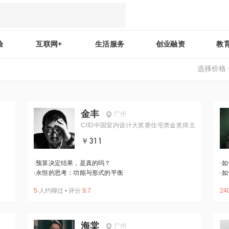
验
互联网+
生活服务
创业融资
教
选择价格
金丰
广州
CIID中国室内设计大奖赛住宅类金奖得主
￥311
·
预算决定结果，是真的吗？
·
如
·
永恒的思考：功能与形式的平衡
·
如
5
人约聊过
•
评分
9.7
24
海棠
广州