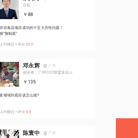
总监
￥88
碍你食品项目成功的十五大共性问题！
聊“预制菜”
人约聊过
•
评分
10.0
邓永辉
广州
创业者，广州O2O联盟发起人
￥135
直领域到底应该怎么做?
人约聊过
•
评分
8.9
陈寰中
广州