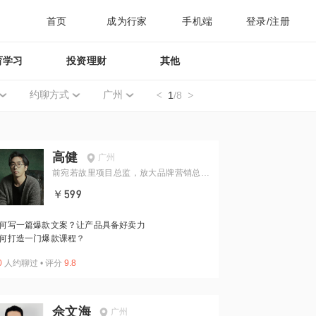
首页
成为行家
手机端
登录/注册
育学习
投资理财
其他
约聊方式
广州
1
/8
高健
广州
前宛若故里项目总监，放大品牌营销总经
理
￥599
何写一篇爆款文案？让产品具备好卖力
何打造一门爆款课程？
0
人约聊过
•
评分
9.8
佘文海
广州