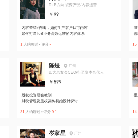
To B方向 资深产品/内容运营
￥99
·
内容营销≠自嗨，如何生产客户认可内容
·
阻
·
如何打造ToB业务高效运转的内容体系
·
聊
1
人约聊过
•
评分
-
15
陈煜
广州
四大老友会CEO/行至资本合伙人
￥599
·
股权投资经验教训
·
垂
·
财税管理及股权架构初始设计探讨
31
人约聊过
•
评分
9.1
14
岑家星
广州