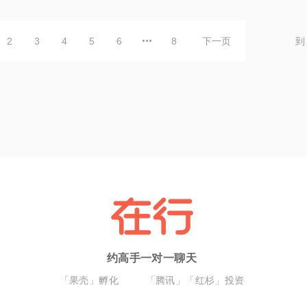
2
3
4
5
6
8
下一页
到
约高手一对一聊天
「果壳」孵化
「腾讯」「红杉」投资