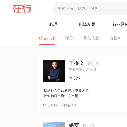
心理
职场发展
行业经
综合排序
评分
帮助人数
价格
王得文
广州
跨境事业部总经理
￥399
·
找到适合自己的跨境电商之路
·
带你跨境出海中东市场
35
人约聊过
•
评分
9.6
杨安
广州