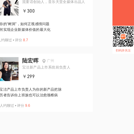
混童话创始人，音乐天堂全媒体出品人
￥300
你的“树洞”，如何正视感情问题
何实现企业新媒体价值的最大化
人约聊过
•
评分
8.7
扫码并关注
陆宏晖
广州
宝洁新产品上市系统前负责人
￥299
宝洁产品上市负责人为你的新产品把脉
历者告诉你上班族也可以治愈颈椎病
人约聊过
•
评分
9.6