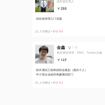
供应链负责人
￥288
·
供应链管理入门话题
12
人约聊过
•
评分
9.6
金鑫
广州
资深测试经理，PMO，Testwo主编
￥149
·
软件测试工程师的职业规划（面向个人）
·
中小型企业如何构建测试部门
21
人约聊过
•
评分
9.1