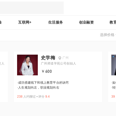
验
互联网+
生活服务
创业融资
教
选择价格
史学梅
广州
责人
广州师道学苑公司创始人
￥600
·
成功搭建线下和线上教育平台的诀窍
·
如
·
人生规划向左，职业规划向右
·
转
238
人约聊过
•
评分
9.4
39