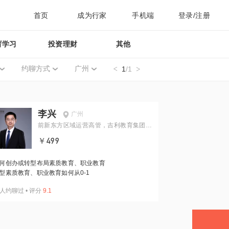
首页
成为行家
手机端
登录/注册
育学习
投资理财
其他
约聊方式
广州
1
/1
李兴
广州
前新东方区域运营高管，吉利教育集团副
总裁
￥499
何创办或转型布局素质教育、职业教育
型素质教育、职业教育如何从0-1
人约聊过
•
评分
9.1