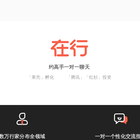
约高手一对一聊天
「果壳」孵化
「腾讯」「红杉」投资
数万行家分布全领域
一对一个性化交流