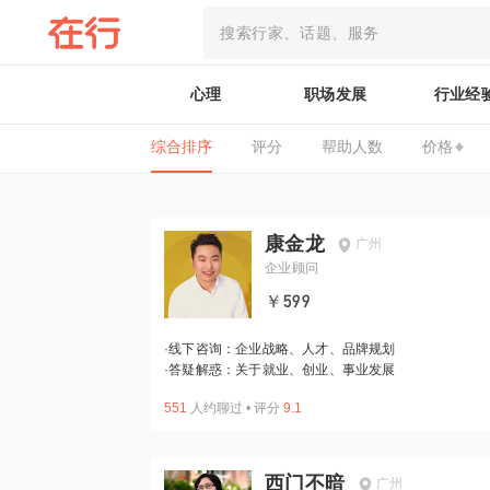
心理
职场发展
行业经
综合排序
评分
帮助人数
价格
康金龙
广州
企业顾问
￥599
·
线下咨询：企业战略、人才、品牌规划
·
答疑解惑：关于就业、创业、事业发展
551
人约聊过
•
评分
9.1
西门不暗
广州