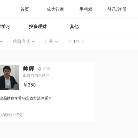
首页
成为行家
手机端
登录/注册
育学习
投资理财
其他
约聊方式
广州
1
/1
帅辉
广州
宙思咨询总经理
￥350
业品牌数字营销实践方法体系？
人约聊过
•
评分
-