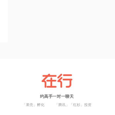
约高手一对一聊天
「果壳」孵化
「腾讯」「红杉」投资