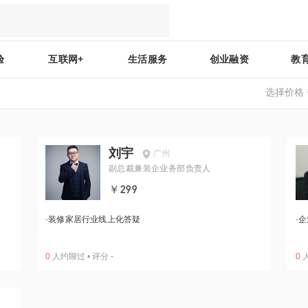
验
互联网+
生活服务
创业融资
教
选择价格
刘宇
广州
副总裁兼装企业务部负责人
￥299
·
装修家居行业线上化答疑
·
企
0
人约聊过
•
评分
-
0