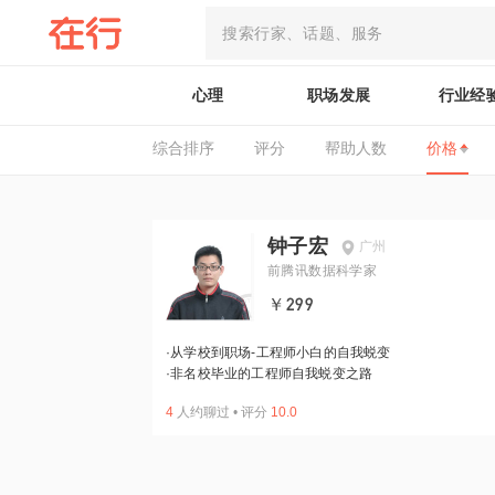
心理
职场发展
行业经
综合排序
评分
帮助人数
价格
钟子宏
广州
前腾讯数据科学家
￥299
·
从学校到职场-工程师小白的自我蜕变
·
非名校毕业的工程师自我蜕变之路
4
人约聊过
•
评分
10.0