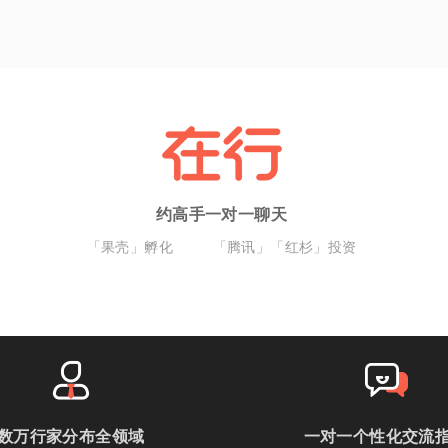
约高手一对一聊天
「果壳」孵化
「腾讯」「红杉」投资
数万行家分布全领域
一对一个性化交流