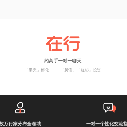
约高手一对一聊天
「果壳」孵化
「腾讯」「红杉」投资
数万行家分布全领域
一对一个性化交流