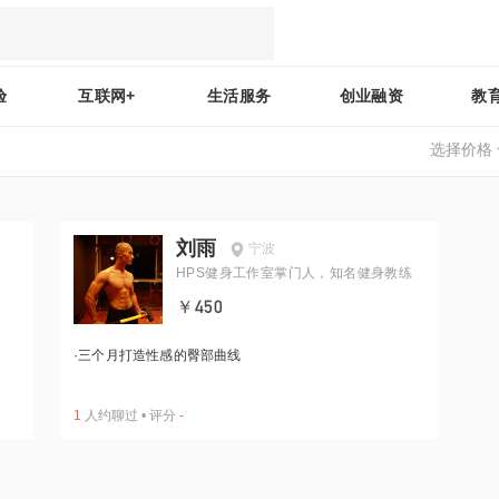
验
互联网+
生活服务
创业融资
教
选择价格
刘雨
宁波
HPS健身工作室掌门人，知名健身教练
￥450
·
三个月打造性感的臀部曲线
1
人约聊过
•
评分
-