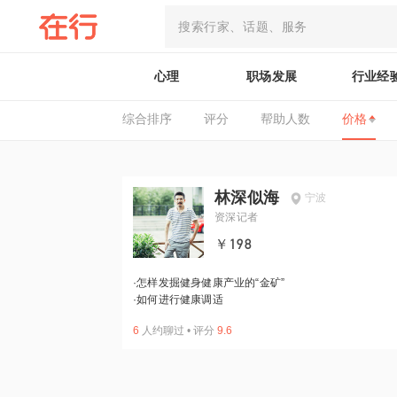
心理
职场发展
行业经
综合排序
评分
帮助人数
价格
林深似海
宁波
资深记者
￥198
·
怎样发掘健身健康产业的“金矿”
·
如何进行健康调适
6
人约聊过
•
评分
9.6