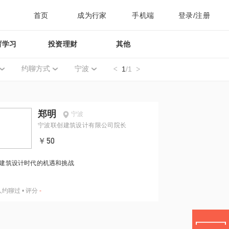
首页
成为行家
手机端
登录/注册
育学习
投资理财
其他
约聊方式
宁波
1
/1
郑明
宁波
宁波联创建筑设计有限公司院长
￥50
建筑设计时代的机遇和挑战
人约聊过
•
评分
-