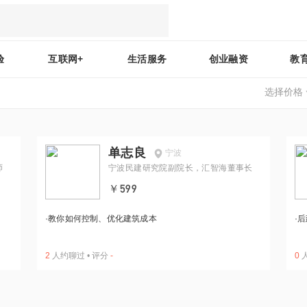
验
互联网+
生活服务
创业融资
教
选择价格
单志良
宁波
师
宁波民建研究院副院长，汇智海董事长
￥599
·
教你如何控制、优化建筑成本
·
后
2
人约聊过
•
评分
-
0