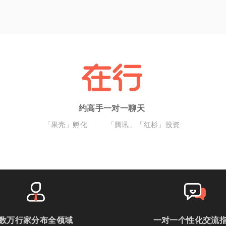
约高手一对一聊天
「果壳」孵化
「腾讯」「红杉」投资
数万行家分布全领域
一对一个性化交流