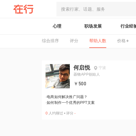
心理
职场发展
行业经
综合排序
评分
帮助人数
价格
何启悦
宁波
器物APP创始人
￥500
·
电商如何解决推广问题？
·
如何制作一个优秀的PPT文案
0
人约聊过
•
评分
-