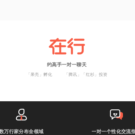
约高手一对一聊天
「果壳」孵化
「腾讯」「红杉」投资
数万行家分布全领域
一对一个性化交流