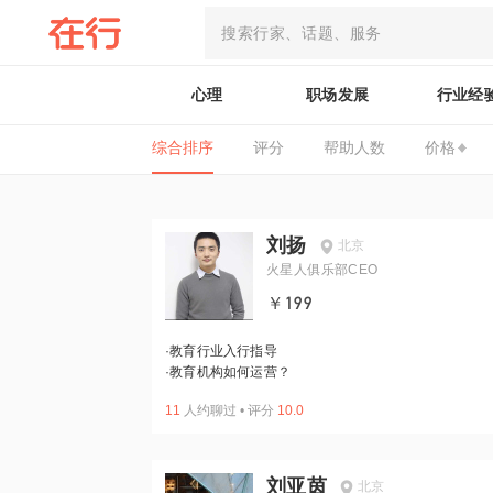
心理
职场发展
行业经
综合排序
评分
帮助人数
价格
刘扬
北京
火星人俱乐部CEO
￥199
·
教育行业入行指导
·
教育机构如何运营？
11
人约聊过
•
评分
10.0
刘亚茵
北京