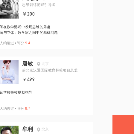
思维训练游戏引导师
￥200
何在数学游戏中发现思维的乐趣
面与立体：数学家之问中的基础问题
人约聊过
•
评分
9.4
唐敏
北京
前北京汉通国际教育择校项目总监
￥499
际学校择校规划指导
人约聊过
•
评分
9.7
牟利
北京