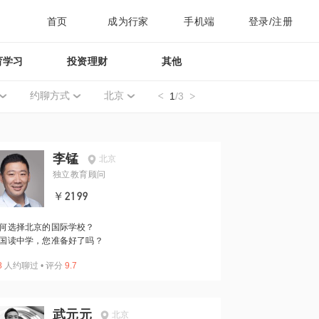
首页
成为行家
手机端
登录/注册
育学习
投资理财
其他
约聊方式
北京
1
/3
李锰
北京
独立教育顾问
￥2199
何选择北京的国际学校？
国读中学，您准备好了吗？
8
人约聊过
•
评分
9.7
武元元
北京