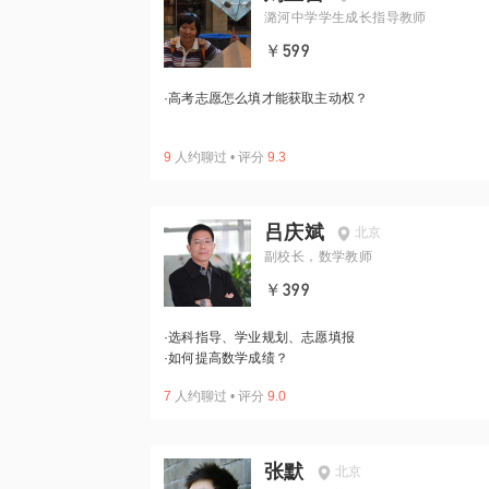
潞河中学学生成长指导教师
￥599
·
高考志愿怎么填才能获取主动权？
9
人约聊过
•
评分
9.3
吕庆斌
北京
副校长，数学教师
￥399
·
选科指导、学业规划、志愿填报
·
如何提高数学成绩？
7
人约聊过
•
评分
9.0
张默
北京