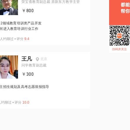
荣宝斋教育副总裁 原新东方教学主管
￥800
12领域教育培训类产品开发
何进入教育培训行业工作
人约聊过
•
评分
9.4
扫码并关注
王凡
北京
问学教育副总裁
￥300
主招生规划及高考志愿填报指导
人约聊过
•
评分
10.0