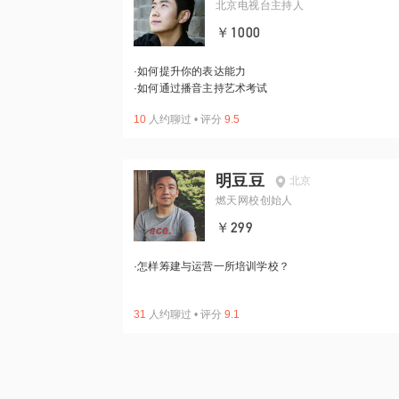
北京电视台主持人
￥1000
·
如何提升你的表达能力
·
如何通过播音主持艺术考试
10
人约聊过
•
评分
9.5
明豆豆
北京
燃天网校创始人
￥299
·
怎样筹建与运营一所培训学校？
31
人约聊过
•
评分
9.1