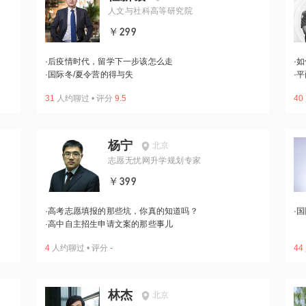
人文与社科高等研究院
￥299
·
后疫情时代，留学下一步该怎么走
·
如
·
国际冬/夏令营的得与失
·
平
31
人约聊过
•
评分
9.5
40
杨宁
北京
志愿无忧网升学规划专家
￥399
·
高考志愿填报的那些坑，你真的知道吗？
·
国
·
高中自主招生申请文案的那些事儿
4
人约聊过
•
评分
-
44
林杰
北京