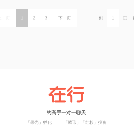
上一页
1
2
3
下一页
到
页
约高手一对一聊天
「果壳」孵化
「腾讯」「红杉」投资