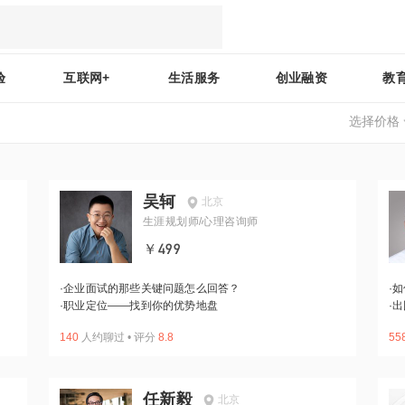
验
互联网+
生活服务
创业融资
教
选择价格
吴轲
北京
生涯规划师/心理咨询师
￥499
·
企业面试的那些关键问题怎么回答？
·
如
·
职业定位——找到你的优势地盘
·
出
140
人约聊过
•
评分
8.8
55
任新毅
北京