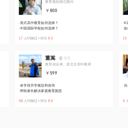
教育规划独立顾问
￥800
·
美式高中教育如何选择？
·
K
·
中国国际学校如何选择？
·
如
17
人约聊过
•
评分
9.3
15
董嵩
北京
教育创业者、原北京四中教师
￥599
·
各学段升学规划和咨询
·
自
·
帮助家长解决家庭教育困惑
68
人约聊过
•
评分
8.9
6