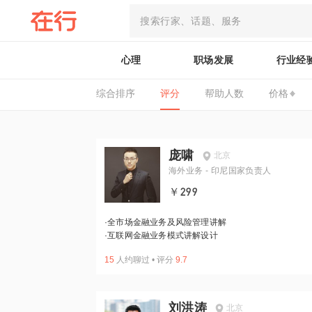
心理
职场发展
行业经
综合排序
评分
帮助人数
价格
庞啸
北京
海外业务 - 印尼国家负责人
￥299
·
全市场金融业务及风险管理讲解
·
互联网金融业务模式讲解设计
15
人约聊过
•
评分
9.7
刘洪涛
北京