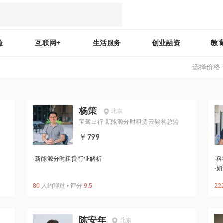
验
互联网+
生活服务
创业融资
教
选择价格
杨策
北京
宝驾出行 新能源分时租赁云架构总监
￥799
·
新能源分时租赁行业解析
·
科
·
如
80
人约聊过
•
评分
9.5
22
陈安年
北京