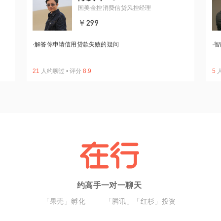
国美金控消费信贷风控经理
￥299
·
解答你申请信用贷款失败的疑问
·
智
21
人约聊过
•
评分
8.9
5
约高手一对一聊天
「果壳」孵化
「腾讯」「红杉」投资