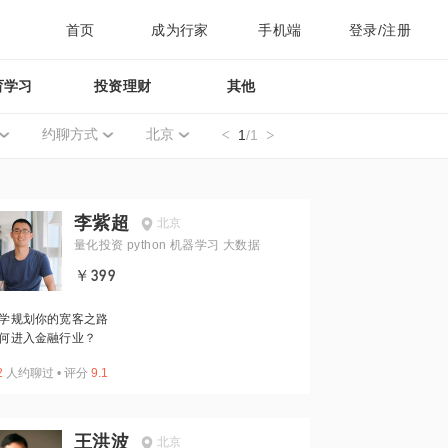
首页
成为行家
手机端
登录/注册
育学习
投资理财
其他
约聊方式
北京
1
/1
李紫超
北京
量化投资 python 机器学习 大数据
￥399
学规划你的宽客之路
何进入金融行业？
2
人约聊过
•
评分
9.1
王洪波
北京