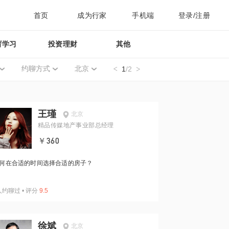
首页
成为行家
手机端
登录/注册
育学习
投资理财
其他
约聊方式
北京
1
/2
王瑾
北京
精品传媒地产事业部总经理
￥360
何在合适的时间选择合适的房子？
人约聊过
•
评分
9.5
徐斌
北京