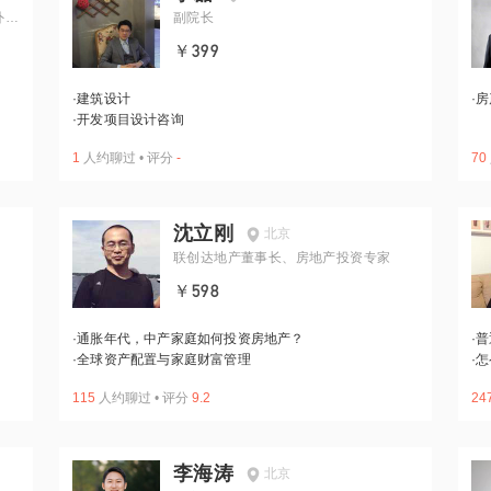
外置
副院长
￥399
·
建筑设计
·
房
·
开发项目设计咨询
1
人约聊过
•
评分
-
70
沈立刚
北京
联创达地产董事长、房地产投资专家
￥598
·
通胀年代，中产家庭如何投资房地产？
·
普
·
全球资产配置与家庭财富管理
·
怎
115
人约聊过
•
评分
9.2
24
李海涛
北京