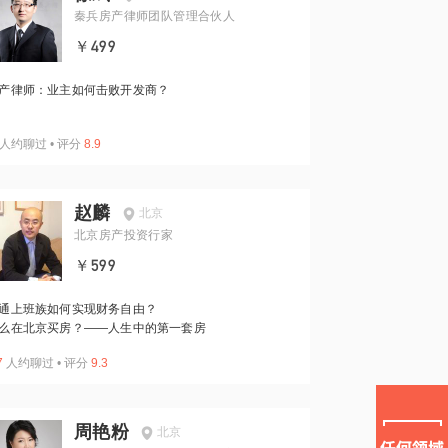
秦兵房产律师团队管理合伙人
￥499
产律师：业主如何击败开发商？
人约聊过
•
评分
8.9
赵麟
北京
北京房产投资行家
￥599
通上班族如何实现财务自由？
么在北京买房？——人生中的第一套房
7
人约聊过
•
评分
9.3
周艳粉
北京