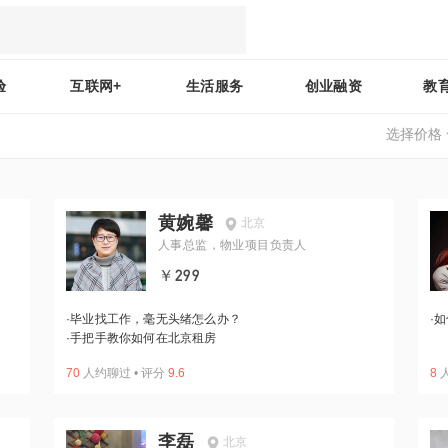
验
互联网+
生活服务
创业融资
教
选择价格
黄婉馨
北京
人事总监，物业项目负责人
￥299
·
毕业找工作，毫无头绪怎么办？
·
如
·
手把手教你如何在北京租房
70
人约聊过
•
评分
9.6
8
李磊
北京