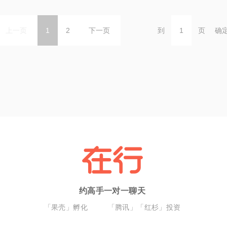
上一页
1
2
下一页
到
页
确
约高手一对一聊天
「果壳」孵化
「腾讯」「红杉」投资