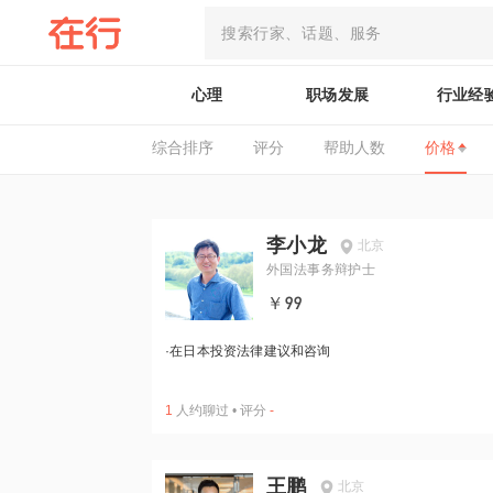
心理
职场发展
行业经
综合排序
评分
帮助人数
价格
李小龙
北京
外国法事务辩护士
￥99
·
在日本投资法律建议和咨询
1
人约聊过
•
评分
-
王鹏
北京