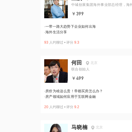
中城创展集团海外事业部总经理，海
业移民专家
￥399
·
一带一路大趋势下企业如何出海
·
海外生活分享
93
人约聊过
•
评分
9.3
何田
北京
联合创始人
￥499
·
房价为啥这么贵！帝都买房怎么办？
·
房产领域如何应用于互联网金融
20
人约聊过
•
评分
9.2
马晓楠
北京