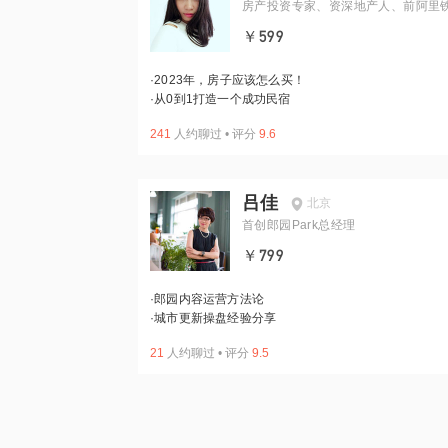
房产投资专家、资深地产人、前阿里
￥599
·
2023年，房子应该怎么买！
·
从0到1打造一个成功民宿
241
人约聊过
•
评分
9.6
吕佳
北京
首创郎园Park总经理
￥799
·
郎园内容运营方法论
·
城市更新操盘经验分享
21
人约聊过
•
评分
9.5