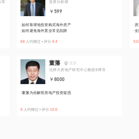
铁军
首席分析师
￥599
·
如何靠谱地投资购买海外房产
·
房
·
如何避免海外置业常见陷阱
·
全
68
人约聊过
•
评分
9.4
53
董藩
北京
北师大房地产研究中心教授&博导
￥8000
·
董藩为你解答房地产投资疑惑
6
人约聊过
•
评分
10.0