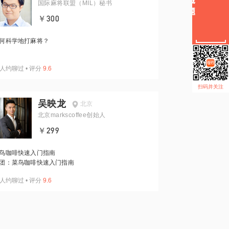
国际麻将联盟（MIL）秘书
￥300
何科学地打麻将？
人约聊过
•
评分
9.6
扫码并关注
吴映龙
北京
北京markscoffee创始人
￥299
鸟咖啡快速入门指南
团：菜鸟咖啡快速入门指南
人约聊过
•
评分
9.6