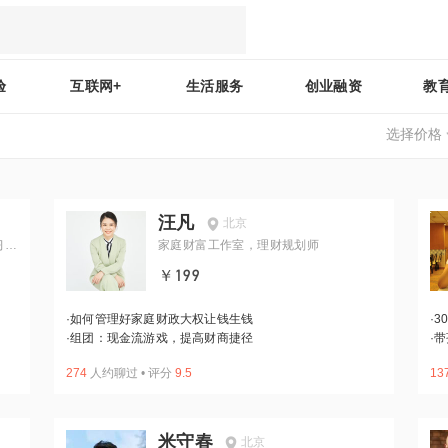
验
互联网+
生活服务
创业融资
教
选择价格
汪凡
北京
习专
家庭财富工作室，理财规划师
￥199
·
如何管理好家庭财政大权让钱生钱
·
3
·
组团：现金流游戏，提高财商捷径
·
带
274
人约聊过
•
评分
9.5
13
米守春
北京