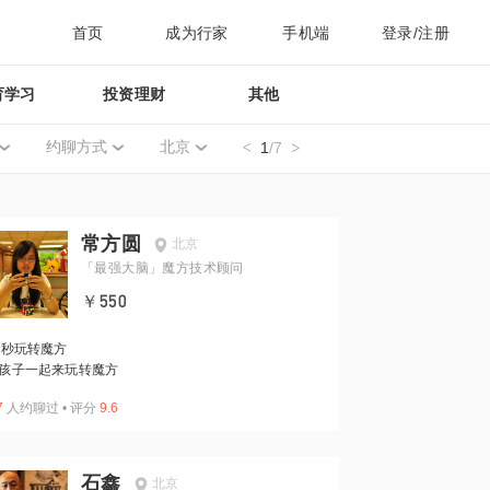
首页
成为行家
手机端
登录/注册
育学习
投资理财
其他
约聊方式
北京
1
/7
常方圆
北京
「最强大脑」魔方技术顾问
￥550
0秒玩转魔方
孩子一起来玩转魔方
7
人约聊过
•
评分
9.6
石鑫
北京