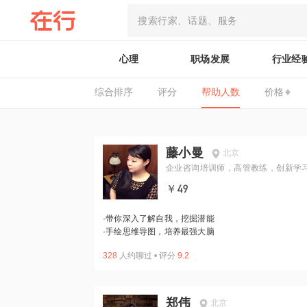
心理
职场发展
行业经
综合排序
评分
帮助人数
价格
藤小曼
北京
企业咨询培训师，高管教练，创新学
家
￥49
·
带你深入了解自我，挖掘潜能
·
手绘思维导图，培养最强大脑
328
人约聊过
•
评分
9.2
郑伟
北京