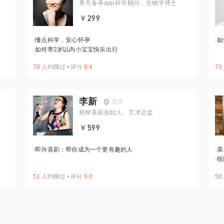
果壳备孕app科学顾问，生物学博士
￥299
·
懂点科学，安心怀孕
·
如
·
如何带2岁以内小宝宝快乐出行
70
人约聊过
•
评分
9.4
70
李新
北京
鲜榨喜剧创始人、艺术总监
￥599
·
即兴喜剧：帮你成为一个更有趣的人
·
菜
·
组
51
人约聊过
•
评分
9.0
50