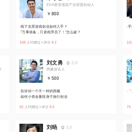
EGA密室逃脱产业联盟创始人
￥800
·
线下实景游戏创业如何入手？
·
手
·
“万事俱备，只差程序员了！”怎么破？
108
人约聊过
•
评分
9.2
10
刘文勇
北京
师
西藏游达人
￥500
·
告诉你一个不一样的西藏
·
「
·
如何小资金量投身于旅行创业
92
人约聊过
•
评分
9.5
75
刘旸
北京