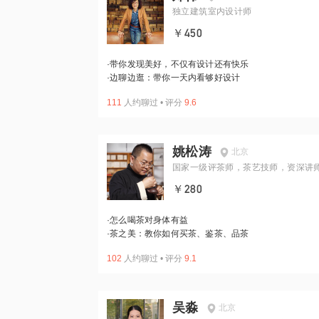
独立建筑室内设计师
￥450
·
带你发现美好，不仅有设计还有快乐
·
边聊边逛：带你一天内看够好设计
111
人约聊过
•
评分
9.6
姚松涛
北京
国家一级评茶师，茶艺技师，资深讲
￥280
·
怎么喝茶对身体有益
·
茶之美：教你如何买茶、鉴茶、品茶
102
人约聊过
•
评分
9.1
吴淼
北京