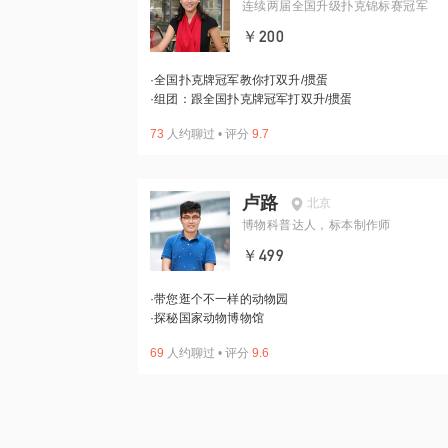
连续两届全国升级扑克锦标赛冠军
￥200
·
全国扑克牌冠军教你打双升/掼蛋
·
组团：跟全国扑克牌冠军打双升/掼蛋
73
人约聊过
•
评分
9.7
卢路
北京
博物科普达人，标本制作师
￥499
·
带您逛个不一样的动物园
·
探秘国家动物博物馆
69
人约聊过
•
评分
9.6