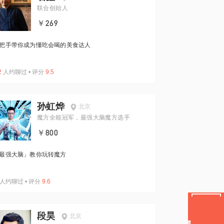
联合创始人
￥269
把手带你成为懂吃会喝的美食达人
2
人约聊过
•
评分
9.5
孙虹烨
北京
魔方全能冠军，最强大脑魔方选手
￥800
最强大脑」教你玩转魔方
人约聊过
•
评分
9.6
段昊
北京