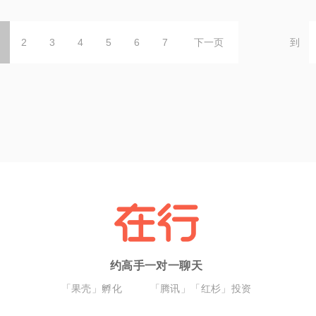
2
3
4
5
6
7
下一页
到
约高手一对一聊天
「果壳」孵化
「腾讯」「红杉」投资