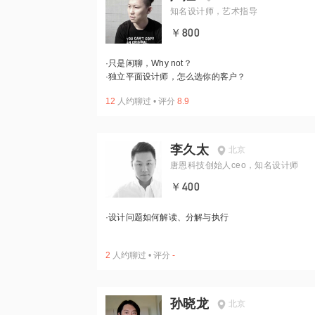
知名设计师，艺术指导
￥800
·
只是闲聊，Why not？
·
独立平面设计师，怎么选你的客户？
12
人约聊过
•
评分
8.9
李久太
北京
唐恩科技创始人ceo，知名设计师
￥400
·
设计问题如何解读、分解与执行
2
人约聊过
•
评分
-
孙晓龙
北京