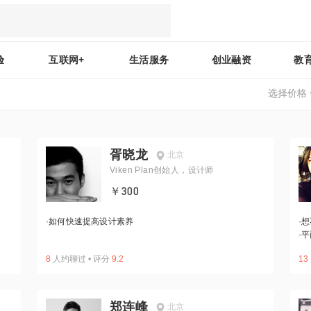
验
互联网+
生活服务
创业融资
教
选择价格
胥晓龙
北京
Viken Plan创始人，设计师
￥300
·
如何快速提高设计素养
·
想
·
平
8
人约聊过
•
评分
9.2
13
郑连峰
北京