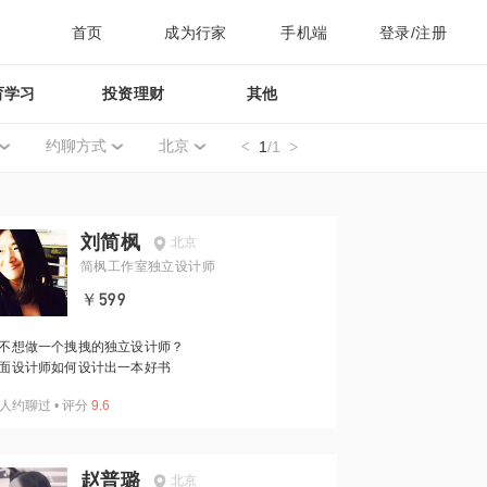
首页
成为行家
手机端
登录/注册
育学习
投资理财
其他
约聊方式
北京
1
/1
刘简枫
北京
简枫工作室独立设计师
￥599
不想做一个拽拽的独立设计师？
面设计师如何设计出一本好书
人约聊过
•
评分
9.6
赵普璐
北京