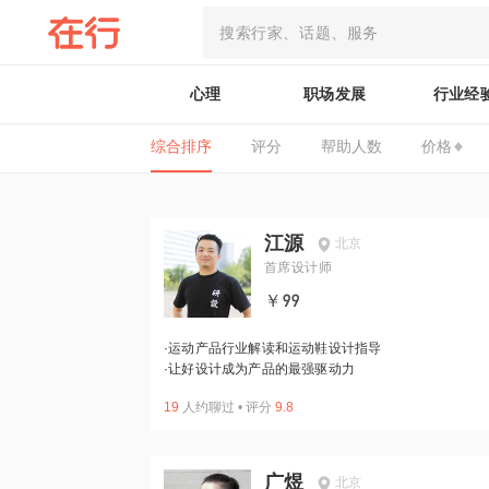
心理
职场发展
行业经
综合排序
评分
帮助人数
价格
江源
北京
首席设计师
￥99
·
运动产品行业解读和运动鞋设计指导
·
让好设计成为产品的最强驱动力
19
人约聊过
•
评分
9.8
广煜
北京