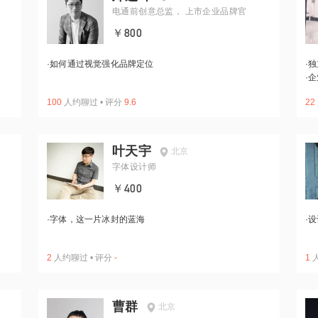
电通前创意总监， 上市企业品牌官
￥800
·
如何通过视觉强化品牌定位
·
独
·
企
100
人约聊过
•
评分
9.6
22
叶天宇
北京
字体设计师
￥400
·
字体，这一片冰封的蓝海
·
设
2
人约聊过
•
评分
-
1
曹群
北京