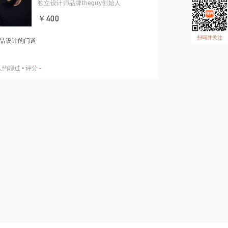
独立设计师品牌theguy创始人
￥400
扫码并关注
品设计的门道
人约聊过
•
评分
-