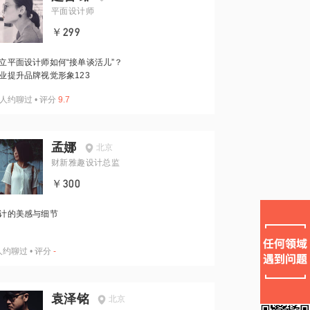
平面设计师
￥299
立平面设计师如何“接单谈活儿”？
业提升品牌视觉形象123
人约聊过
•
评分
9.7
孟娜
北京
财新雅趣设计总监
￥300
计的美感与细节
人约聊过
•
评分
-
袁泽铭
北京