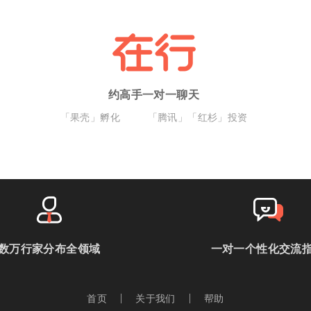
约高手一对一聊天
「果壳」孵化
「腾讯」「红杉」投资
数万行家分布全领域
一对一个性化交流
首页
关于我们
帮助