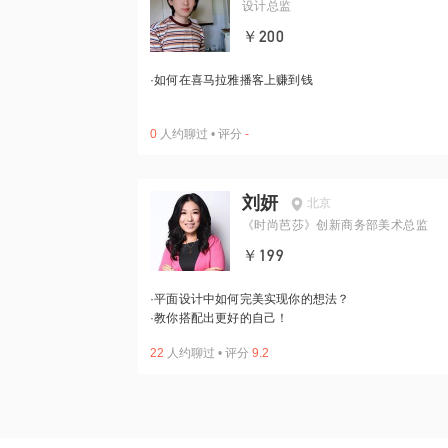
设计总监
￥200
·
如何在喜马拉雅播客上赚到钱
0
人约聊过
•
评分
-
刘妍
北京
《时尚芭莎》创新商务部美术总监
￥199
·
平面设计中如何完美实现你的想法？
·
教你搭配出更好的自己！
22
人约聊过
•
评分
9.2