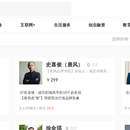
验
互联网+
生活服务
创业融资
教
选择价格
史喜俊（唐风）
北京
【唐风品牌书院】创始人；迪思传媒高级
副总裁
￥299
·
打造金领：成为职场高手的10个必杀技
·
怎
·
【唐风造“形”】用原型法打造品牌形象
3
人约聊过
•
评分
10.0
6
徐金琪
北京