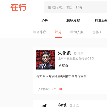
心理
职场发展
行业经
综合排序
评分
帮助人数
价格
朱化凯
北京
北京中视星驰文化传媒CEO
￥500
·
综艺真人秀节目后期制作公司如何管理
8
人约聊过
•
评分
10.0
包悦
北京