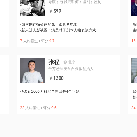
导演；电影摄影师；编剧；监制
￥599
·
如何制作拍摄你的第一部长片电影
·
新
·
新人进入影视圈：演员对于剧本人物表演方式
·
主
7
人约聊过
•
评分
9.7
15
张程
北京
千万粉丝美食自媒体创始人
￥1200
·
从0到1000万粉丝？先回答4个问题
·
如
·
如
23
人约聊过
•
评分
9.6
34