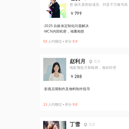
曾 杨天真初创成员、抖音千万账号高
经理
￥799
·
2025 自媒体定制化问题解决
·
MCN内部机密，倾囊相授
53
人约聊过
•
评分
9.9
赵利月
北京
电影预告片剪辑师，项目经理
￥288
·
影视后期制作及物料制作指导
13
人约聊过
•
评分
9.8
丁雪
北京