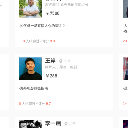
级
演讲顾问 原央视记者组组长
￥7500
·
如何做一场直指人心的演讲？
·
人
·
春
118
人约聊过
•
评分
9.8
29
王岸
北京
制片人，导演，编剧
￥288
·
海外电影拍摄指南
·
进
6
人约聊过
•
评分
9.7
14
李一画
北京