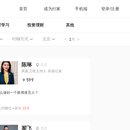
首页
成为行家
手机端
登录/注册
育学习
投资理财
其他
约聊方式
北京
1
/6
陈琳
北京
凤凰卫视主持人 高级记者
￥599
么做好一个新闻发言人？
人约聊过
•
评分
10.0
翟飞
北京