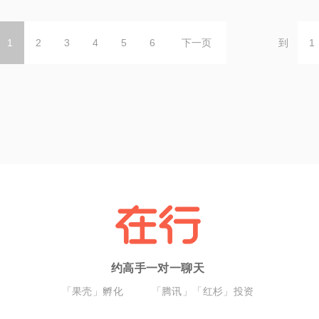
1
2
3
4
5
6
下一页
到
约高手一对一聊天
「果壳」孵化
「腾讯」「红杉」投资