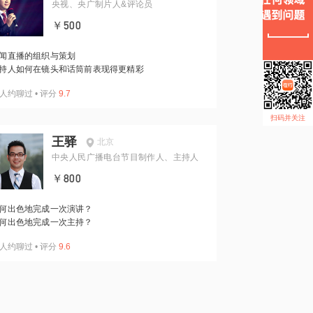
央视、央广制片人&评论员
￥500
闻直播的组织与策划
持人如何在镜头和话筒前表现得更精彩
人约聊过
•
评分
9.7
扫码并关注
王驿
北京
中央人民广播电台节目制作人、主持人
￥800
何出色地完成一次演讲？
何出色地完成一次主持？
人约聊过
•
评分
9.6