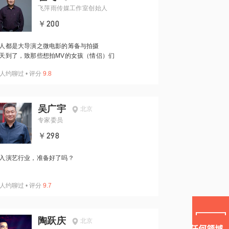
飞萍雨传媒工作室创始人
￥200
人都是大导演之微电影的筹备与拍摄
天到了，致那些想拍MV的女孩（情侣）们
人约聊过
•
评分
9.8
吴广宇
北京
专家委员
￥298
入演艺行业，准备好了吗？
人约聊过
•
评分
9.7
陶跃庆
北京