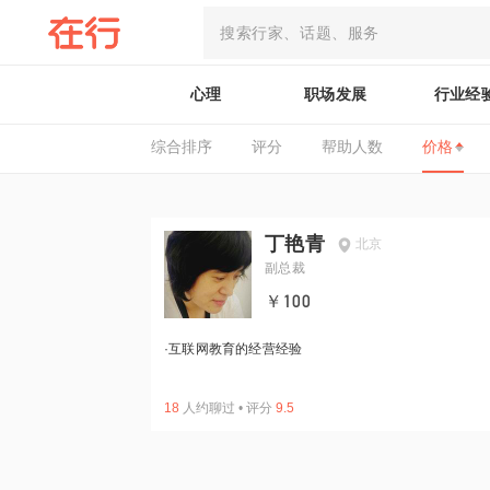
心理
职场发展
行业经
综合排序
评分
帮助人数
价格
丁艳青
北京
副总裁
￥100
·
互联网教育的经营经验
18
人约聊过
•
评分
9.5