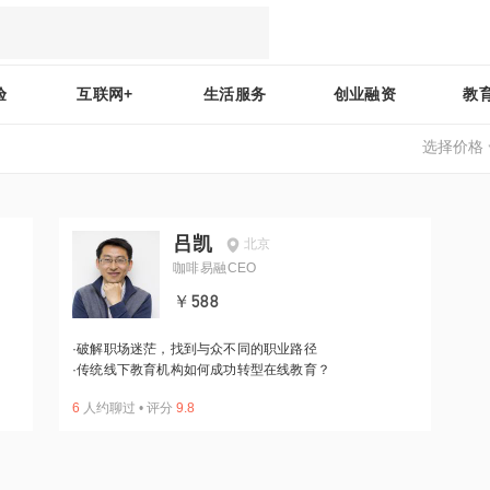
验
互联网+
生活服务
创业融资
教
选择价格
吕凯
北京
咖啡易融CEO
￥588
·
破解职场迷茫，找到与众不同的职业路径
·
传统线下教育机构如何成功转型在线教育？
6
人约聊过
•
评分
9.8