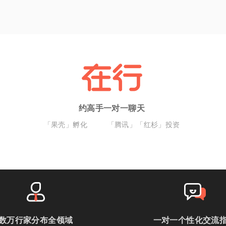
约高手一对一聊天
「果壳」孵化
「腾讯」「红杉」投资
数万行家分布全领域
一对一个性化交流