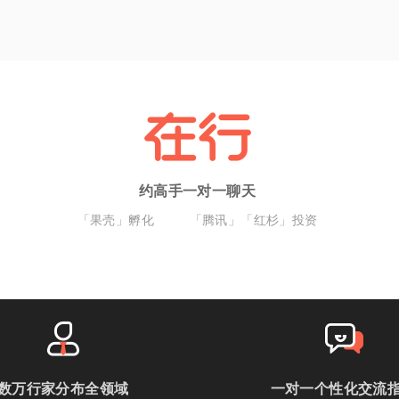
约高手一对一聊天
「果壳」孵化
「腾讯」「红杉」投资
数万行家分布全领域
一对一个性化交流