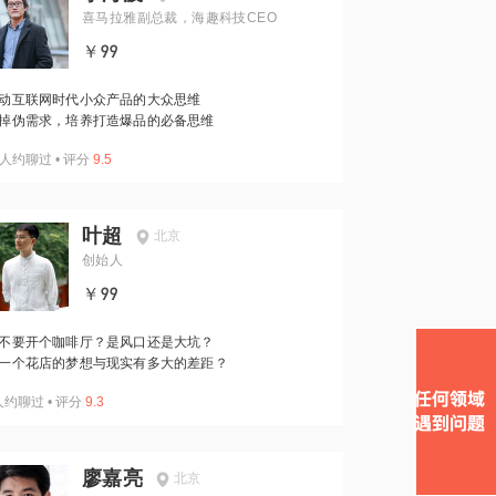
喜马拉雅副总裁，海趣科技CEO
￥99
动互联网时代小众产品的大众思维
掉伪需求，培养打造爆品的必备思维
人约聊过
•
评分
9.5
叶超
北京
创始人
￥99
不要开个咖啡厅？是风口还是大坑？
一个花店的梦想与现实有多大的差距？
人约聊过
•
评分
9.3
廖嘉亮
北京