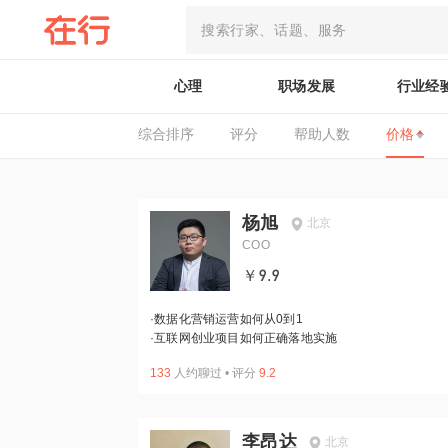
心理
职场发展
行业经
综合排序
评分
帮助人数
价格
杨旭
北京
COO
￥9.9
·
数据化营销运营如何从0到1
·
互联网创业项目如何正确落地实施
133
人约聊过
•
评分
9.2
李昂达
北京