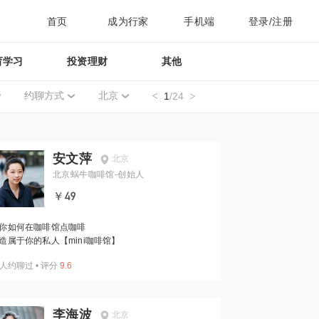
首页
成为行家
手机端
登录/注册
育学习
投资理财
其他
约聊方式
北京
1
/24
安文萍
北京
北京蜗牛咖啡馆-创始人
￥49
你如何在咖啡馆点咖啡
造属于你的私人【mini咖啡馆】
人约聊过
•
评分
9.6
李海波
北京