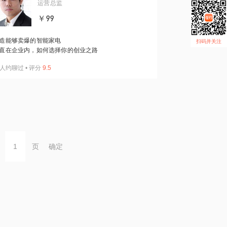
运营总监
￥99
造能够卖爆的智能家电
扫码并关注
直在企业内，如何选择你的创业之路
人约聊过
•
评分
9.5
页
确定