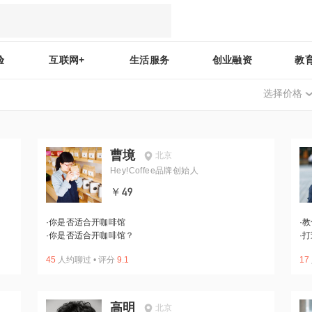
验
互联网+
生活服务
创业融资
教
选择价格
曹境
北京
Hey!Coffee品牌创始人
￥49
·
你是否适合开咖啡馆
·
教
·
你是否适合开咖啡馆？
·
打
45
人约聊过
•
评分
9.1
17
高明
北京