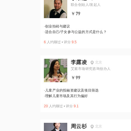
联合创始人/发起人
￥79
·
创业拍砖与建议
·
适合自己/子女参与公益的方式是什么？
6
人约聊过
•
评分
9.5
李露凌
北京
艾索市场研究咨询创办人
￥99
·
儿童产业的投融资建议及项目筛选
·
理解儿童市场及其行为偏好
20
人约聊过
•
评分
9.1
周云杉
北京