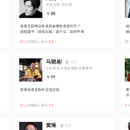
享优互联 总经理
￥88
·
各类互联网业务该具备哪类资质许可？
·
移
·
游戏版号（游戏出版）是什么，如何申请
·
抛
10
人约聊过
•
评分
9.8
25
马晓彬
北京
七彩影业大地金城影业董事长
￥99
·
影视投资及制作交流交流
·
要
·
开
10
人约聊过
•
评分
9.5
3
黄琳
北京