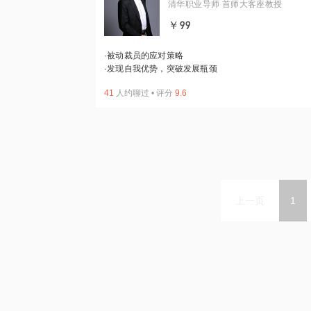
清华职业导师 首师大客座教授
￥99
·
被动裁员的应对策略
·
发现自我优势，突破发展瓶颈
41
人约聊过
•
评分
9.6
上一页
1