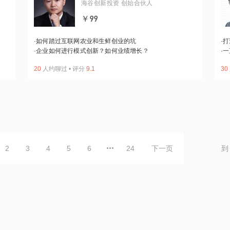
海谷创新投资 创始合伙人
￥99
·
如何踏过互联网农业和生鲜创业的坑
·
打
·
企业如何进行模式创新？如何业绩增长？
·
一
20
人约聊过
•
评分
9.1
30
2
3
4
5
6
24
下一页
到