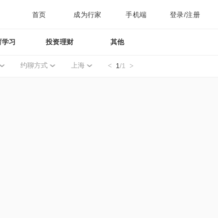
首页
成为行家
手机端
登录/注册
育学习
投资理财
其他
约聊方式
上海
1
/1