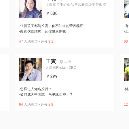
上海疾控中心食品与营养高级主任教授
￥500
·
任何孩子都能长高，你不知道的营养秘密
·
有
·
改善饮食结构，还你健康体魄
·
互
47
人约聊过
•
评分
9.1
68
王寅
上海
人马君Fitstart CEO
￥399
·
怎样进入知名投行？
·
健
·
如何成为中国式「马甲线女神」？
64
人约聊过
•
评分
8.8
12