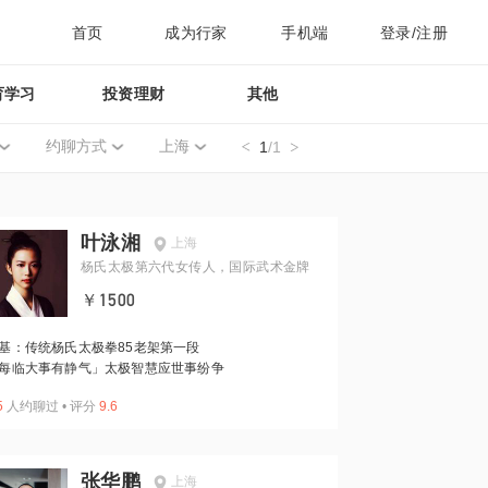
首页
成为行家
手机端
登录/注册
育学习
投资理财
其他
约聊方式
上海
1
/1
叶泳湘
上海
杨氏太极第六代女传人，国际武术金牌
￥1500
基：传统杨氏太极拳85老架第一段
每临大事有静气」太极智慧应世事纷争
5
人约聊过
•
评分
9.6
张华鹏
上海