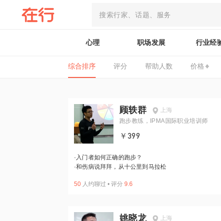
心理
职场发展
行业经
综合排序
评分
帮助人数
价格
顾轶群
上海
跑步教练，IPMA国际职业培训师
￥399
·
入门者如何正确的跑步？
·
和伤病说拜拜，从十公里到马拉松
50
人约聊过
•
评分
9.6
姚晓龙
上海