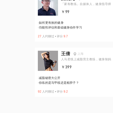
「家有教练」自媒体人，健身指导师
￥99
·
如何更有效的健身
·
功能性评估和基础健身动作学习
27
人约聊过
•
评分
9.7
王倩
上海
人马君线上减脂营主教练，健身辣妈
￥399
·
减脂秘密大公开
·
你练的是马甲线还是粗脖子？
92
人约聊过
•
评分
9.2