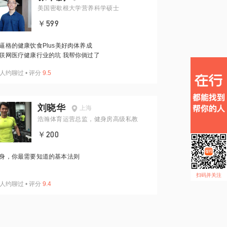
美国密歇根大学营养科学硕士
￥599
逼格的健康饮食Plus美好肉体养成
联网医疗健康行业的坑 我帮你倘过了
人约聊过
•
评分
9.5
刘晓华
上海
浩瀚体育运营总监，健身房高级私教
￥200
身，你最需要知道的基本法则
扫码并关注
人约聊过
•
评分
9.4