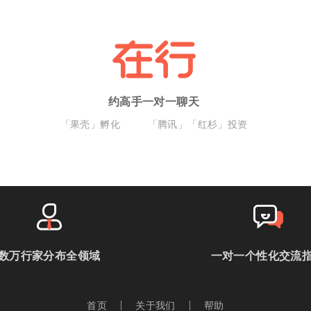
约高手一对一聊天
「果壳」孵化
「腾讯」「红杉」投资
数万行家分布全领域
一对一个性化交流
首页
关于我们
帮助