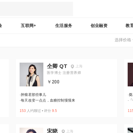
验
互联网+
生活服务
创业融资
教
选择价格
仝卿 QT
上海
医学博士 注册营养师
￥200
·
肿瘤君那些事儿
·
奠
·
每天改变一点点，血糖控制慢慢来
·
「
153
人约聊过
•
评分
9.5
11
宋晓
上海