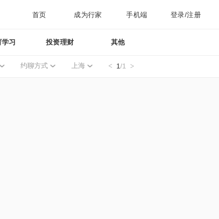
首页
成为行家
手机端
登录/注册
育学习
投资理财
其他
约聊方式
上海
1
/1