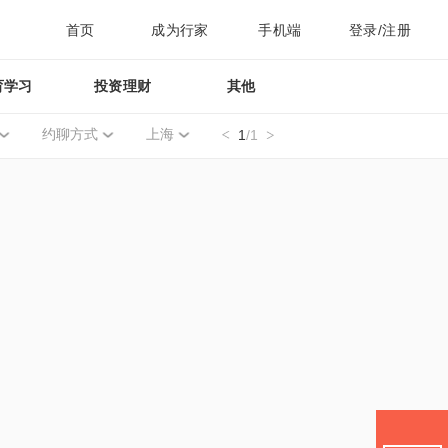
首页
成为行家
手机端
登录/注册
育学习
投资理财
其他
约聊方式
上海
1
/1