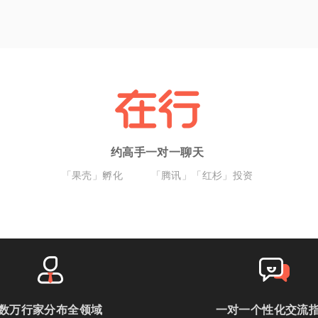
约高手一对一聊天
「果壳」孵化
「腾讯」「红杉」投资
数万行家分布全领域
一对一个性化交流