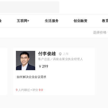
验
互联网+
生活服务
创业融资
教
选择价格
付李俊雄
上海
客户总监／高级会展业执业经理人
￥299
·
如何解决企业会议需求
9
人约聊过
•
评分
9.8