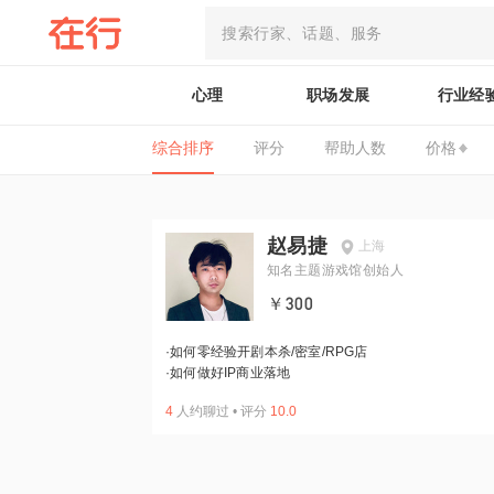
心理
职场发展
行业经
综合排序
评分
帮助人数
价格
赵易捷
上海
知名主题游戏馆创始人
￥300
·
如何零经验开剧本杀/密室/RPG店
·
如何做好IP商业落地
4
人约聊过
•
评分
10.0