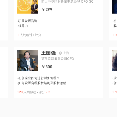
前大中华区财务董事总经理 CFO GC
￥299
·
职业发展咨询
·
初
·
领导力
·
股
1
人约聊过
•
评分
-
11
王国强
上海
某互联网服务公司CFO
￥300
·
初创企业如何进行财务管理？
·
从
·
如何设置合理股权结构及股权激励
·
创
128
人约聊过
•
评分
9.2
17