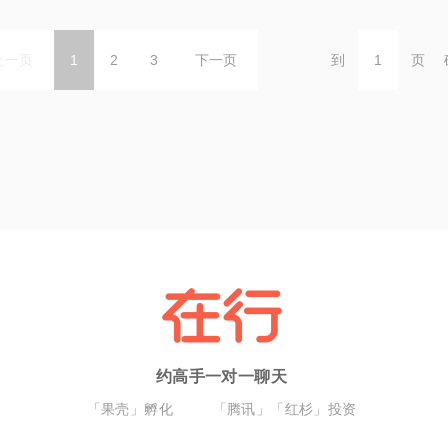
上一页
1
2
3
下一页
到
页
约高手一对一聊天
「果壳」孵化
「腾讯」「红杉」投资