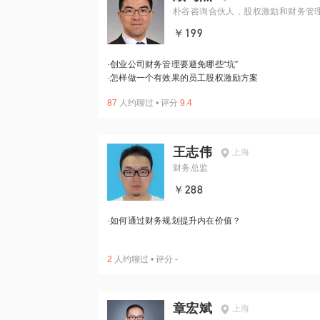
朴谷咨询合伙人，股权激励和财务管
家
￥199
·
创业公司财务管理要避免哪些“坑”
·
怎样做一个有效果的员工股权激励方案
87
人约聊过
•
评分
9.4
王志伟
上海
财务总监
￥288
·
如何通过财务规划提升内在价值？
2
人约聊过
•
评分
-
章宏斌
上海