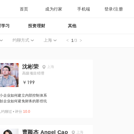
首页
成为行家
手机端
登录/注册
育学习
投资理财
其他
约聊方式
上海
1
/3
沈彬荣
上海
高级项目经理
￥199
小企业如何建立内部控制体系
创企业如何避免财务的那些坑
人约聊过
•
评分
10.0
曹颖杰 Angel Cao
上海