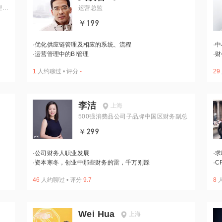
理专
运营总监
￥199
·
优化供应链管理及相应的系统、流程
·
中
·
运营管理中的BI管理
·
财
1
人约聊过
•
评分
-
29
李洁
上海
500强消费品公司子品牌中国区财务副总
￥299
·
公司财务人职业发展
·
求
·
资本寒冬，创业中那些财务的雷，千万别踩
·
C
46
人约聊过
•
评分
9.7
8
Wei Hua
上海