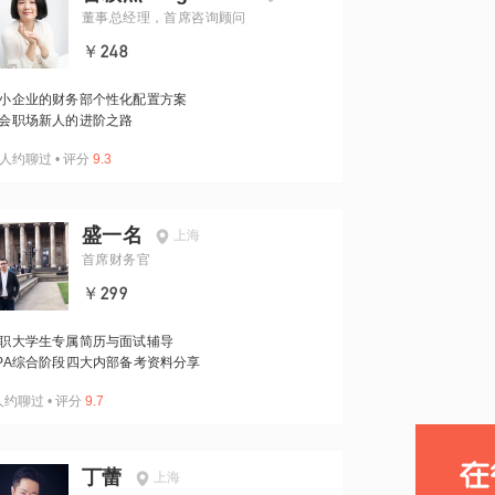
董事总经理，首席咨询顾问
￥248
小企业的财务部个性化配置方案
会职场新人的进阶之路
人约聊过
•
评分
9.3
盛一名
上海
首席财务官
￥299
职大学生专属简历与面试辅导
PA综合阶段四大内部备考资料分享
人约聊过
•
评分
9.7
丁蕾
上海