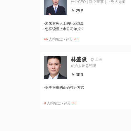
外企CFO｜独立董事｜上财大导师
￥299
·
未来财务人士的职业规划
·
怎样读懂上市公司年报？
46
人约聊过
•
评分
9.5
林盛俊
上海
创始人兼总经理
￥300
·
保单检视的正确打开方式
9
人约聊过
•
评分
8.8