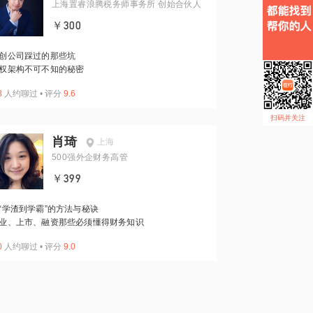
上海置睿浪腾税务师事务所 创始合伙人
￥300
创公司踩过的那些坑
权架构不可不知的秘密
8
人约聊过
•
评分
9.6
扫码并关注
肖琦
上海
500强外企财务高管
￥399
“学渣到学霸”的方法与秘诀
业、上市、融资那些必须懂得财务知识
0
人约聊过
•
评分
9.0