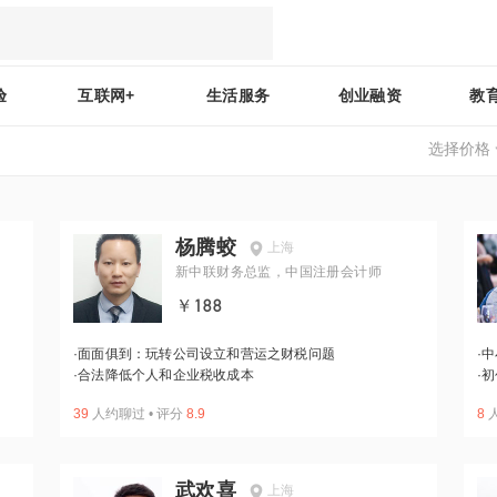
验
互联网+
生活服务
创业融资
教
选择价格
杨腾蛟
上海
新中联财务总监，中国注册会计师
￥188
·
面面俱到：玩转公司设立和营运之财税问题
·
中
·
合法降低个人和企业税收成本
·
初
39
人约聊过
•
评分
8.9
8
武欢喜
上海