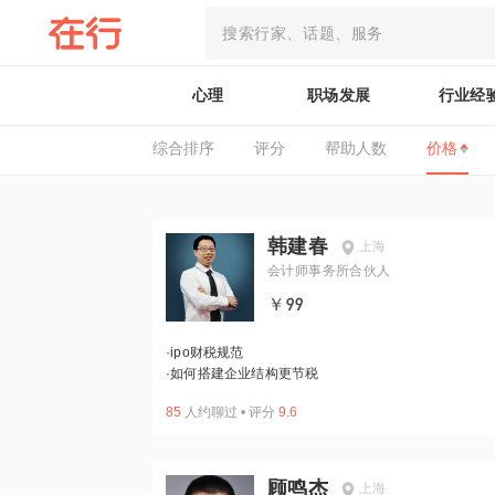
心理
职场发展
行业经
综合排序
评分
帮助人数
价格
韩建春
上海
会计师事务所合伙人
￥99
·
ipo财税规范
·
如何搭建企业结构更节税
85
人约聊过
•
评分
9.6
顾鸣杰
上海