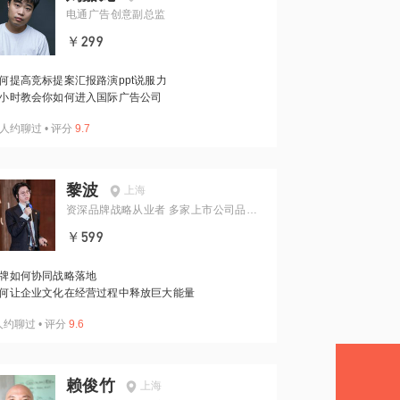
电通广告创意副总监
￥299
何提高竞标提案汇报路演ppt说服力
小时教会你如何进入国际广告公司
人约聊过
•
评分
9.7
黎波
上海
资深品牌战略从业者 多家上市公司品牌
顾问
￥599
牌如何协同战略落地
何让企业文化在经营过程中释放巨大能量
人约聊过
•
评分
9.6
赖俊竹
上海