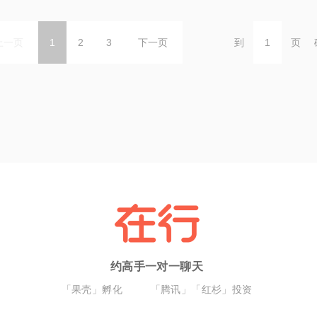
上一页
1
2
3
下一页
到
页
约高手一对一聊天
「果壳」孵化
「腾讯」「红杉」投资