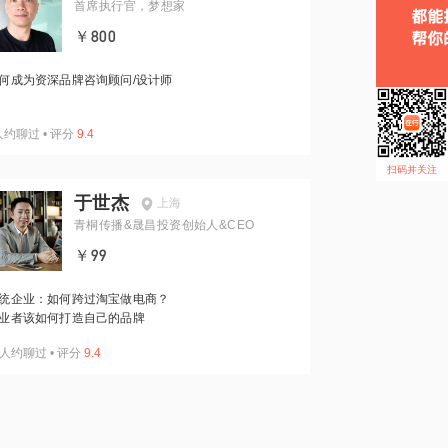
首席执行官，梦想家
￥800
何成为资深品牌咨询顾问/设计师
人约聊过
•
评分
9.4
扫码并关注
于世杰
上海
青桐传播&晟昌投资创始人&CEO
￥99
统企业：如何跨过淘宝做电商？
业者该如何打造自己的品牌
人约聊过
•
评分
9.4