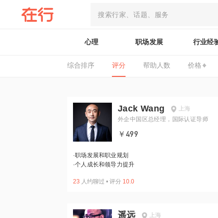
心理
职场发展
行业经
综合排序
评分
帮助人数
价格
Jack Wang
上海
外企中国区总经理，国际认证导师
￥499
·
职场发展和职业规划
·
个人成长和领导力提升
23
人约聊过
•
评分
10.0
遥远
上海