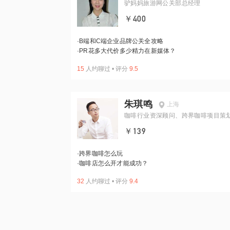
驴妈妈旅游网公关部总经理
￥400
·
B端和C端企业品牌公关全攻略
·
PR花多大代价多少精力在新媒体？
15
人约聊过
•
评分
9.5
朱琪鸣
上海
咖啡行业资深顾问、跨界咖啡项目策
￥139
·
跨界咖啡怎么玩
·
咖啡店怎么开才能成功？
32
人约聊过
•
评分
9.4