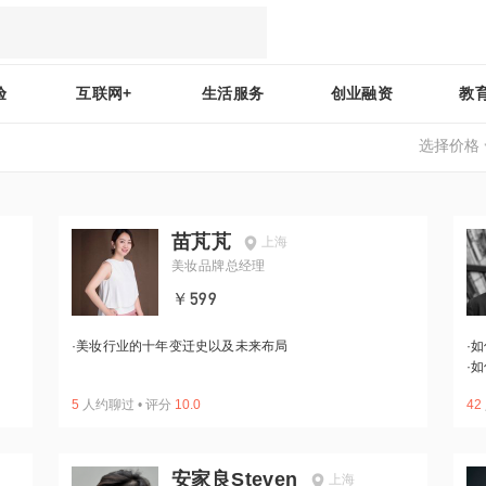
验
互联网+
生活服务
创业融资
教
选择价格
苗芃芃
上海
美妆品牌总经理
￥599
·
美妆行业的十年变迁史以及未来布局
·
如
·
如
5
人约聊过
•
评分
10.0
42
安家良Steven
上海