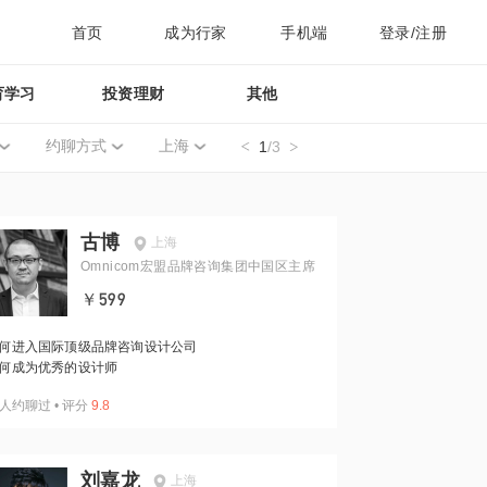
首页
成为行家
手机端
登录/注册
育学习
投资理财
其他
约聊方式
上海
1
/3
古博
上海
Omnicom宏盟品牌咨询集团中国区主席
￥599
何进入国际顶级品牌咨询设计公司
何成为优秀的设计师
人约聊过
•
评分
9.8
刘嘉龙
上海