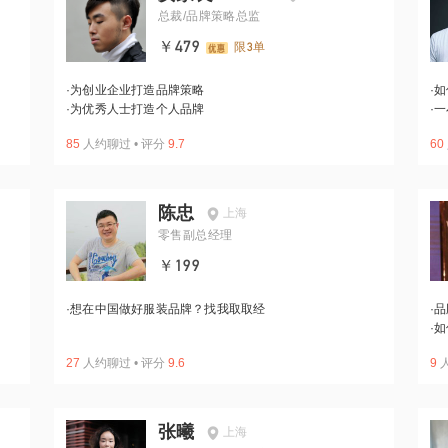
总裁/品牌策略总监
￥479
限3单
·
为创业企业打造品牌策略
·
如
·
为优秀人士打造个人品牌
·
一
85
人约聊过
•
评分
9.7
60
陈忠
上海
零售副总经理
￥199
·
想在中国做好服装品牌？找我取取经
·
品
·
如
27
人约聊过
•
评分
9.6
9
张曦
上海