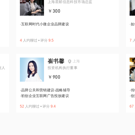
上海星邮信息科技市场总监
￥300
·
互联网时代小微企业品牌建设
·
如
4
人约聊过
•
评分
9.5
7
崔书馨
上海
划人
投资机构执行董事
￥900
·
品牌公关和营销建议-战略辅导
·
传
·
初创企业互联网广告投放建议
·
创
52
人约聊过
•
评分
9.4
67