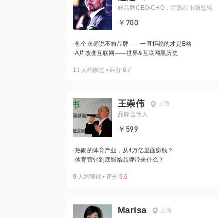
姾品牌CEO/CHO，穷游前市场总监
￥700
·
创个永远说不的品牌——一直拒绝的才是B格
·
A片改变互联网——世界&互联网黑历史
11
人约聊过
•
评分
9.7
王崇伟
上海
品牌合伙人
￥599
·
热闹的体育产业，从4万亿里面赚钱？
·
体育营销到底能给品牌带来什么？
9
人约聊过
•
评分
9.6
Marisa
上海