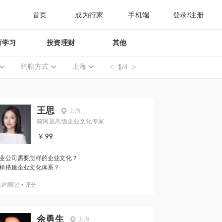
首页
成为行家
手机端
登录/注册
育学习
投资理财
其他
约聊方式
上海
1
/4
王思
上海
前阿里高级企业文化专家
￥99
业公司需要怎样的企业文化？
样搭建企业文化体系？
人约聊过
•
评分
-
余勇生
上海