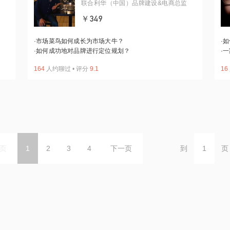
联合利华（中国）品牌建设&电商总监
￥349
·
市场菜鸟如何成长为市场大牛？
·
如
·
如何成功地对品牌进行定位规划？
·
一
164
人约聊过
•
评分
9.1
16
页
1
2
3
4
下一页
到
页