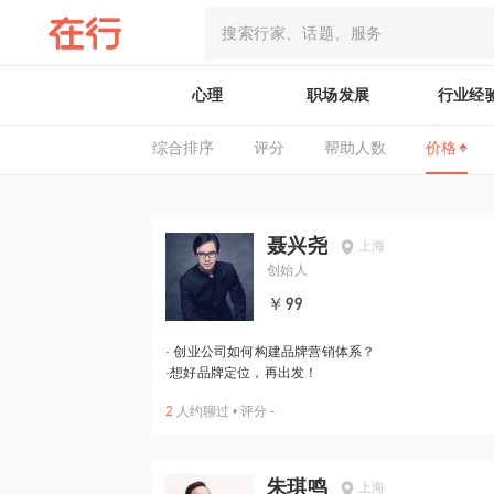
心理
职场发展
行业经
综合排序
评分
帮助人数
价格
聂兴尧
上海
创始人
￥99
·
创业公司如何构建品牌营销体系？
·
想好品牌定位，再出发！
2
人约聊过
•
评分
-
朱琪鸣
上海