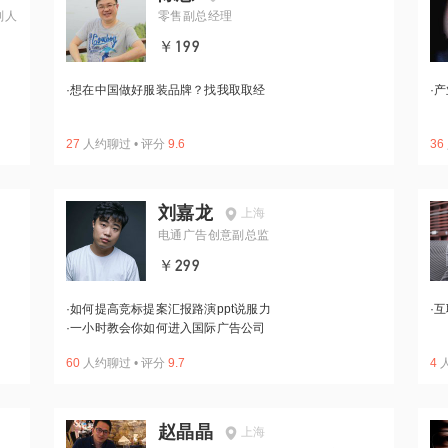
划人
零售副总经理
￥199
·
想在中国做好服装品牌？找我取取经
·
产
27
人约聊过
•
评分
9.6
36
刘嘉龙
上海
电通广告创意副总监
￥299
·
如何提高竞标提案汇报路演ppt说服力
·
互
·
一小时教会你如何进入国际广告公司
60
人约聊过
•
评分
9.7
4
赵晶晶
上海