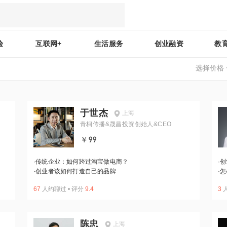
验
互联网+
生活服务
创业融资
教
选择价格
于世杰
上海
青桐传播&晟昌投资创始人&CEO
￥99
·
传统企业：如何跨过淘宝做电商？
·
创
·
创业者该如何打造自己的品牌
·
怎
67
人约聊过
•
评分
9.4
3
陈忠
上海