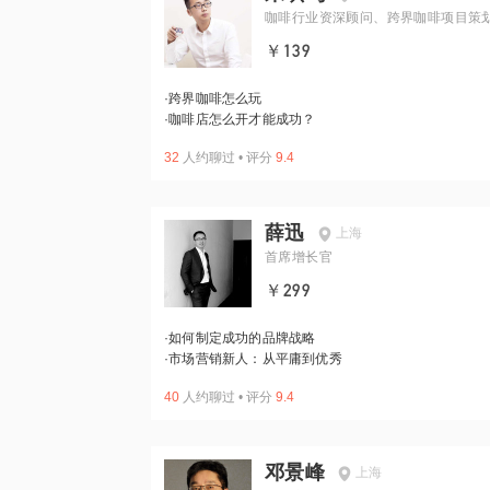
咖啡行业资深顾问、跨界咖啡项目策
￥139
·
跨界咖啡怎么玩
·
咖啡店怎么开才能成功？
32
人约聊过
•
评分
9.4
薛迅
上海
首席增长官
￥299
·
如何制定成功的品牌战略
·
市场营销新人：从平庸到优秀
40
人约聊过
•
评分
9.4
邓景峰
上海