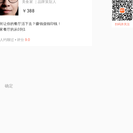
美食家 ｜品牌策划人
￥388
何让你的餐厅活下去？赚钱值钱印钱！
扫码并关注
家餐厅的从0到1
人约聊过
•
评分
9.0
确定