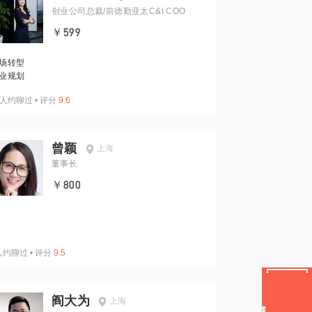
创业公司总裁/前德勤亚太C&I COO
￥599
场转型
业规划
人约聊过
•
评分
9.6
曾颖
上海
董事长
￥800
人约聊过
•
评分
9.5
阎大为
上海