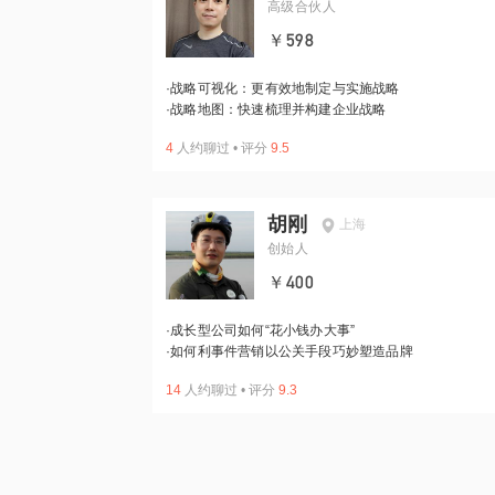
高级合伙人
￥598
·
战略可视化：更有效地制定与实施战略
·
战略地图：快速梳理并构建企业战略
4
人约聊过
•
评分
9.5
胡刚
上海
创始人
￥400
·
成长型公司如何“花小钱办大事”
·
如何利事件营销以公关手段巧妙塑造品牌
14
人约聊过
•
评分
9.3