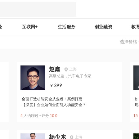
验
互联网+
生活服务
创业融资
教
选择价格
赵鑫
上海
高级总监，汽车电子专家
￥399
·
全面打造功能安全从业者！案例打磨
·
如
·
【深度】企业如何全面引入功能安全？
·
现
4
人约聊过
•
评分
10.0
15
杨少东
上海