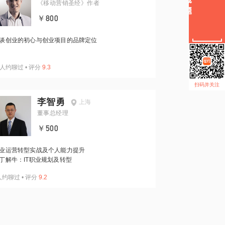
《移动营销圣经》作者
￥800
谈创业的初心与创业项目的品牌定位
人约聊过
•
评分
9.3
扫码并关注
李智勇
上海
董事总经理
￥500
业运营转型实战及个人能力提升
丁解牛：IT职业规划及转型
人约聊过
•
评分
9.2