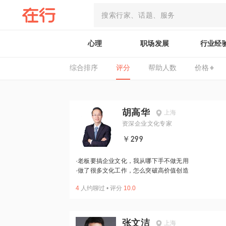
心理
职场发展
行业经
综合排序
评分
帮助人数
价格
胡高华
上海
资深企业文化专家
￥299
·
老板要搞企业文化，我从哪下手不做无用
·
做了很多文化工作，怎么突破高价值创造
4
人约聊过
•
评分
10.0
张文洁
上海