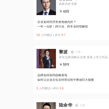
高级内控专家
￥400
·
企业如何经济有效地做内控？
·
一年一台阶！跨行业、跨专业转型解惑
59
人约聊过
•
评分
9.7
黎波
上海
资深品牌战略从业者 多家上市公司品
顾问
￥599
·
品牌如何协同战略落地
·
如何让企业文化在经营过程中释放巨大能量
9
人约聊过
•
评分
9.6
陆余华
上海