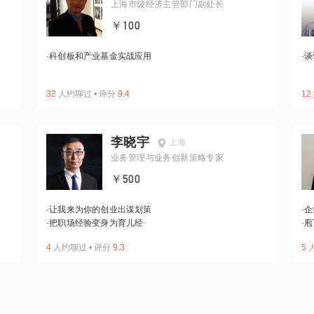
上海市级经济主管部门副处长
￥100
·
科创板和产业基金实战应用
·
谈
32
人约聊过
•
评分
9.4
12
李晓宇
上海
业务管理与业务创新策略专家
￥500
·
让我来为你的创业出谋划策
·
企
·
把职场经验变身为育儿经
·
庖
4
人约聊过
•
评分
9.3
5