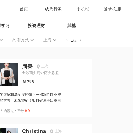
首页
成为行家
手机端
登录/注册
育学习
投资理财
其他
约聊方式
上海
1
/2
周睿
上海
全球顶尖药企商务总监
￥299
何突破职场发展瓶颈？一招制胜职业规
实太卷！未来渺茫！如何破局突出重围
人约聊过
•
评分
9.9
Christina
上海