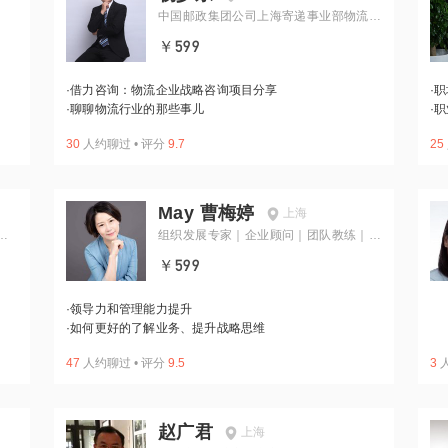
中国邮政集团公司上海寄递事业部物流分
公司副总经理
￥599
·
借力咨询：物流企业战略咨询项目分享
·
职
·
聊聊物流行业的那些事儿
·
职
30
人约聊过
•
评分
9.7
25
May 曹梅婷
上海
牌
组织发展专家｜企业顾问｜团队教练｜高
管教练
￥599
·
领导力和管理能力提升
·
如何更好的了解业务、提升战略思维
47
人约聊过
•
评分
9.5
3
赵广君
上海