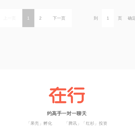
上一页
1
2
下一页
到
页
确
约高手一对一聊天
「果壳」孵化
「腾讯」「红杉」投资