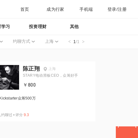
首页
成为行家
手机端
登录/注册
育学习
投资理财
其他
约聊方式
上海
1
/1
陈正翔
上海
STARY电动滑板CEO，众筹好手
￥800
Kickstarter众筹500万
人约聊过
•
评分
9.3