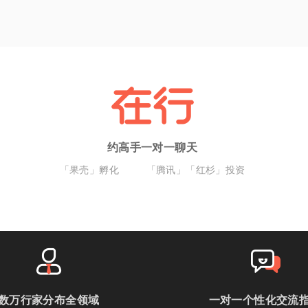
约高手一对一聊天
「果壳」孵化
「腾讯」「红杉」投资
数万行家分布全领域
一对一个性化交流