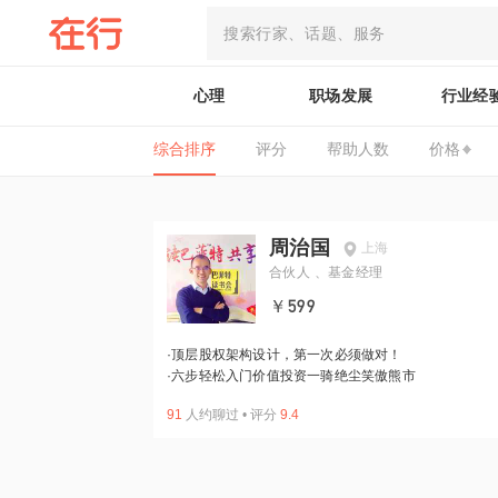
心理
职场发展
行业经
综合排序
评分
帮助人数
价格
周治国
上海
合伙人 、基金经理
￥599
·
顶层股权架构设计，第一次必须做对！
·
六步轻松入门价值投资一骑绝尘笑傲熊市
91
人约聊过
•
评分
9.4