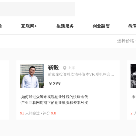
验
互联网+
生活服务
创业融资
教
选择价格
靳毅
上海
前京东投资总监清科资本VP/现机构合伙
人
￥399
·
如何通过众筹来实现创业过程的快速迭代
·
来
·
产业互联网周期下的创业融资和资本对接
91
人约聊过
•
评分
9.8
2