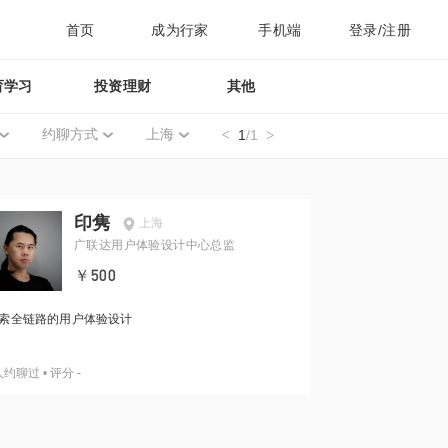
首页
成为行家
手机端
登录/注册
育学习
投资理财
其他
约聊方式
上海
1
/1
印隽
上海
广联达用户体验设计中心总监
￥500
索全链路的用户体验设计
人约聊过
•
评分
-