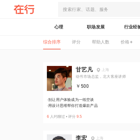
心理
职场发展
行业经
综合排序
评分
帮助人数
价格
甘艺凡
上海
动书市场总监，北大客座讲师
￥500
·
别让用户体验成为一纸空谈
·
用设计思维帮你打造爆款产品
6
人约聊过
•
评分
9.5
李宏
上海