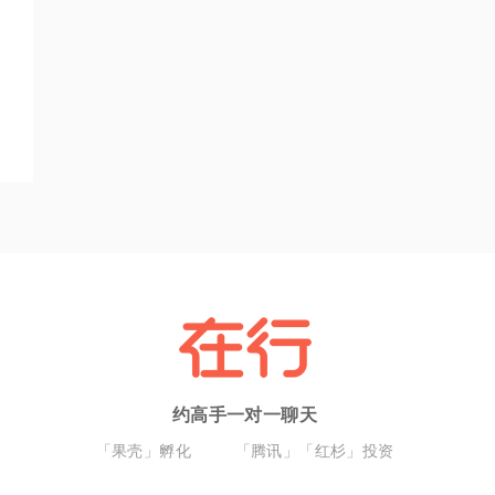
约高手一对一聊天
「果壳」孵化
「腾讯」「红杉」投资