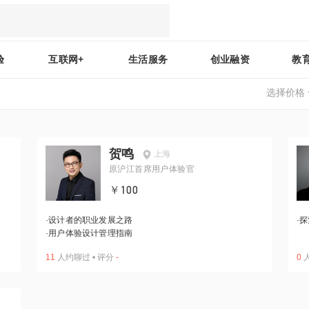
验
互联网+
生活服务
创业融资
教
选择价格
贺鸣
上海
原沪江首席用户体验官
￥100
·
设计者的职业发展之路
·
探
·
用户体验设计管理指南
11
人约聊过
•
评分
-
0