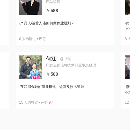
产品运营
￥588
·
产品人/运营人该如何做职业规划？
·
简
·
如
0
人约聊过
•
评分
-
8
何江
上海
广发证券信息技术部董事总经理
￥500
·
互联网金融的商业模式、运营及技术管理
·
微
·
化
15
人约聊过
•
评分
9.4
12