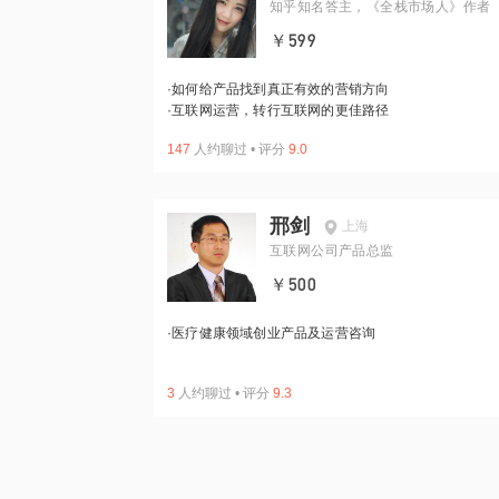
知乎知名答主，《全栈市场人》作者
￥599
·
如何给产品找到真正有效的营销方向
·
互联网运营，转行互联网的更佳路径
147
人约聊过
•
评分
9.0
邢剑
上海
互联网公司产品总监
￥500
·
医疗健康领域创业产品及运营咨询
3
人约聊过
•
评分
9.3