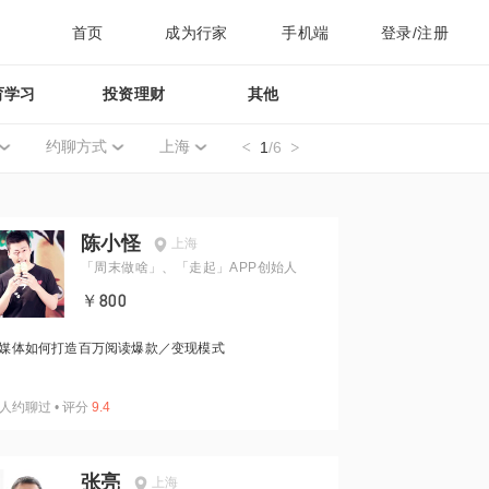
首页
成为行家
手机端
登录/注册
育学习
投资理财
其他
约聊方式
上海
1
/6
陈小怪
上海
「周末做啥」、「走起」APP创始人
￥800
媒体如何打造百万阅读爆款／变现模式
人约聊过
•
评分
9.4
张亮
上海