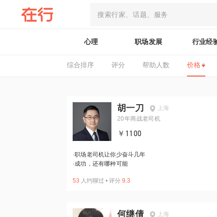
心理
职场发展
行业经
综合排序
评分
帮助人数
价格
胡一刀
上海
20年商战老司机
￥1100
·
职场老司机让你少奋斗几年
·
成功，还有哪种可能
53
人约聊过
•
评分
9.3
何继倩
上海