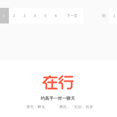
1
2
3
4
5
6
下一页
到
约高手一对一聊天
「果壳」孵化
「腾讯」「红杉」投资