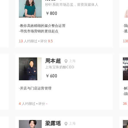
秒针系统市场总监，前资深媒体人
￥800
·
教你高效精细的媒介整合运营
·
我
·
寻找市场营销的更佳起点
·
通
13
人约聊过
•
评分
9.5
13
周本超
上海
上海宝珠奶酪CEO
￥600
·
开店与门店运营管理
·
解
·
战
4
人约聊过
•
评分
-
36
梁露瑶
上海