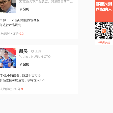
G7汇通天下产品总监、阿里巴巴前产品
专家
￥500
单聊一下产品经理的踩坑经验
何进行产品规划
人约聊过
•
评分
9.2
扫码并关注
谢昊
上海
Publicis NURUN CTO
￥500
信-微小的信任，胜过千言万语
妆品微信深度运营，获得惊人KPI
人约聊过
•
评分
9.0