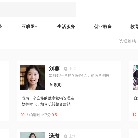
验
互联网+
生活服务
创业融资
教
选择价格
刘燕
上海
知知数字营销学院院长，资深营销顾问
￥800
·
成为一个合格的数字营销管理者
·
自
·
数字时代，如何玩转整合营销
20
人约聊过
•
评分
9.5
12
汤璇
上海