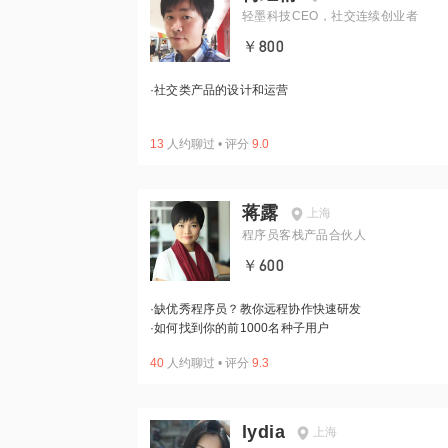
轻墨科技CEO，社交连续创业者
￥800
·
社交类产品的设计和运营
13
人约聊过
•
评分
9.0
蒋露
上海
程序员客栈产品合伙人
￥600
·
缺优秀程序员？教你远程协作快速研发
·
如何找到你的前1000名种子用户
40
人约聊过
•
评分
9.3
lydia
上海