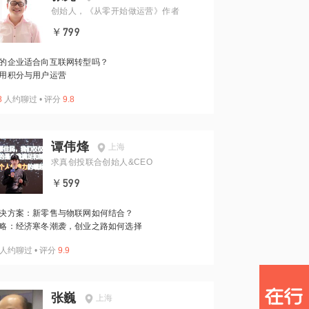
创始人，《从零开始做运营》作者
￥799
的企业适合向互联网转型吗？
用积分与用户运营
8
人约聊过
•
评分
9.8
谭伟烽
上海
求真创投联合创始人&CEO
￥599
决方案：新零售与物联网如何结合？
略：经济寒冬潮袭，创业之路如何选择
人约聊过
•
评分
9.9
张巍
上海