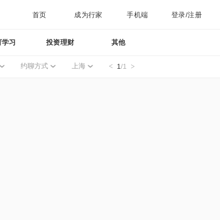
首页
成为行家
手机端
登录/注册
育学习
投资理财
其他
约聊方式
上海
1
/1