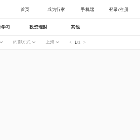
首页
成为行家
手机端
登录/注册
育学习
投资理财
其他
约聊方式
上海
1
/1