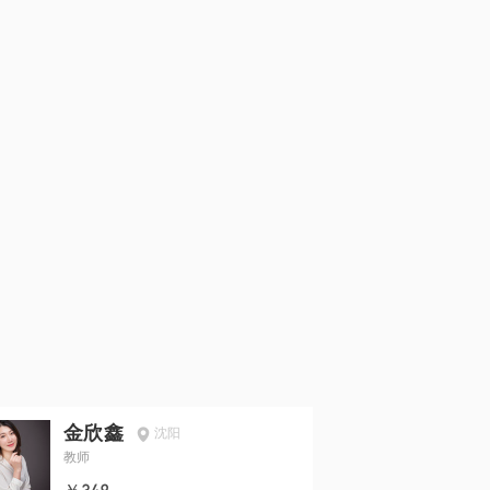
金欣鑫
沈阳
教师