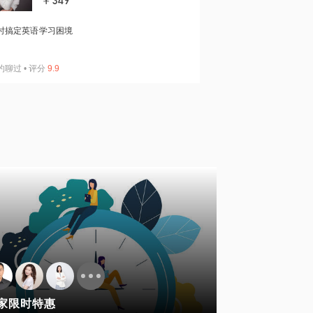
￥349
时搞定英语学习困境
约聊过
•
评分
9.9
家限时特惠