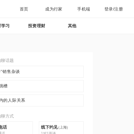
首页
成为行家
手机端
登录/注册
育学习
投资理财
其他
约聊话题
手”销售杂谈
跳槽
内的人际关系
约聊方式
电话
线下约见
(
上海
)
通话
1对1面谈