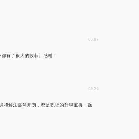
06.07
升都有了很大的收获。感谢！
05.26
场处境和解法豁然开朗，都是职场的升职宝典，强