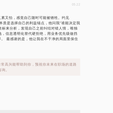
05.22
又累又怕，感觉自己随时可能被牺牲。约见
的本质是选择自己的利益锚点，他问我“谁能决定我
个坐标来分析，发现自己之前纠结对错人情，唯独
落地，信息透明化替代硬拒绝，用业务优先级做挡
。 最感谢的是，他让我在不干净的局面里保住
，非常高兴能帮助到你，预祝你未来在职场的道路
咨询。