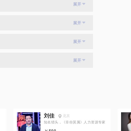
展开
展开
展开
展开
刘佳
北京
知名猎头，《非你莫属》人力资源专家