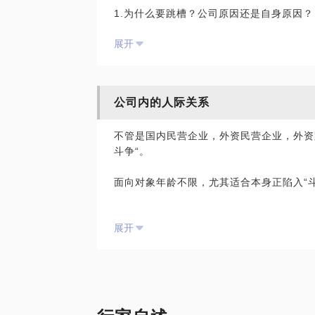
1.为什么要跳槽？公司原因还是自身原因？
我的咨询里，不和你谈大道理，只给你说过
2.跳槽的目的？
展开
3.认清平台能力和自身能力的区别
4.销售跳槽到底能从“老东家”带走什么？给
5.跳槽是要找好的平台还是好的老板？
公司内的人际关系
现如今大环境不好，是跳槽还是“苟着”？跳
台”的问题，或是“自身发展”问题？
不管是国内民营企业，外资民营企业，外资
斗争“。
“人”的问题包含：和peer，和 line m
挤，亦或是因为你有“厌蠢症”，导致你无
面向对象年龄不限，尤其适合本身正陷入“
“平台”的问题：销售有一个普遍的“共性”
“自身发展”的问题：没有上升空间，看到同
1.不同的企业类型，“人际关系”斗争是否
平衡，活多，薪水少，心里更不平衡。
展开
2.如果不能避免的参与进去，要如何“斗”。
本人早期职业生涯前 10 年中，保持着平均
套句老话，有人的地方就有“斗争”，争斗的
但这些年不断自省，如果当时稳一稳，也许
的“为公司好”。
不讲大道理，用过来人的经验帮你分析“人
为什么上面的老板看不到下面人的斗？其实