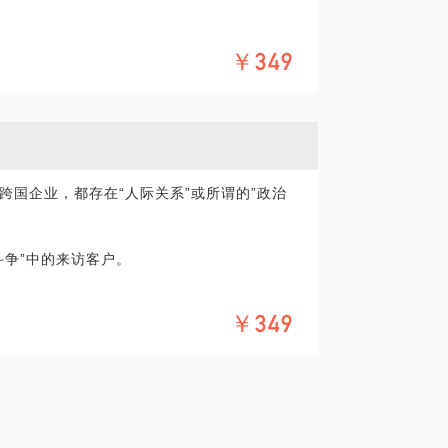
来人的经验。
￥349
“新东家”带来什么？
槽是为了解决什么问题：“人”的问题，“平
跨国企业，都存在“人际关系”或所谓的”政治
anager，甚至于和更上面的老板，被打压，被排
法忍受和他们一起共事。
斗争”中的来访客户。
，别人家的产品比自己家的好。
龄人升总监，升 VP，自己原地踏步，心里不
一样？本质是什么？
￥349
 2 年一跳槽的频率，有成功的，有踩坑的，
内容不外乎“钱”，“权”，当然也有自己认为
现在已经财务自由了。
和事”，只愿你少走一些弯路。
不然，有的“斗”其实就是上面默许或鼓励的