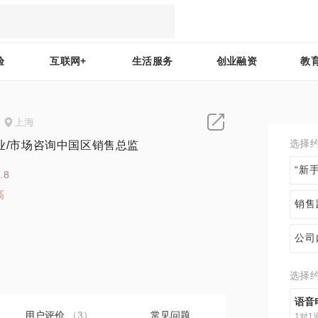
验
互联网+
生活服务
创业融资
教
上海
选择
行业/市场咨询中国区销售总监
“新
.8
高
销售
3
公司
选择
语音
用户评价
（3）
常见问题
1对1