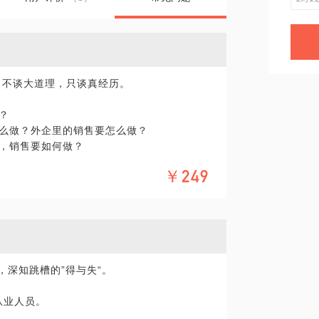
，不谈大道理，只谈真经历。
？
怎么做？外企里的销售要怎么做？
中，销售要如何做？
￥249
以以“销售”为生，我见到很多的毕业生，稀
为找不到其他的工作而“被逼”选择了做销
待你是“全能型”，懂产品（不是简单的背下产
务条款，如果是生产制造业，还要懂产线，那么
，深知跳槽的”得与失“。
了在外企里做第一份销售工作，那么要如何提
售从业人员。