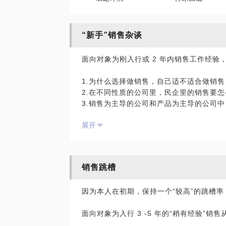
“新手”销售杂谈
面向对象为刚入行或 2 年内销售工作经验
1.为什么选择做销售，自己适不适合做销售
2.在不同性质的公司里，民企里的销售要
3.销售为主导的公司和产品为主导的公司
4.如何快速积累自己的“销售经验”
展开
所有人都可以做销售，但不是每一个人都可
里糊涂开始了销售职业生涯，有的人只是因
售，那么你到底适不适合做销售呢？
销售跳槽
民企里需要的销售，“生存线”很高，公司期
品 spec），需要你了解项目流程，懂法
因为本人在初期，保持一个“较高”的跳槽率
这些有没有必要呢？
外企里的销售，“生存线”偏低，如果选择
面向对象为入行 3 -5 年的“稍有经验”销
高自己呢？