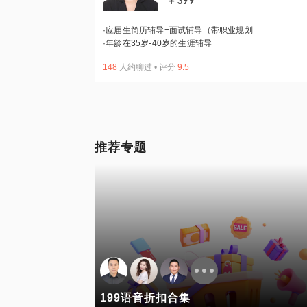
￥399
·
应届生简历辅导+面试辅导（带职业规划
·
年龄在35岁-40岁的生涯辅导
148
人约聊过
•
评分
9.5
推荐专题
199语音折扣合集