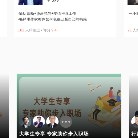
￥599
·
简历诊断+谈薪指导+友情推荐工作
·
一小
·
畅销书作家教你如何免费出版自己的书籍
162
人约聊过
•
评分
9.4
21
人
大学生专享 专家助你步入职场
行