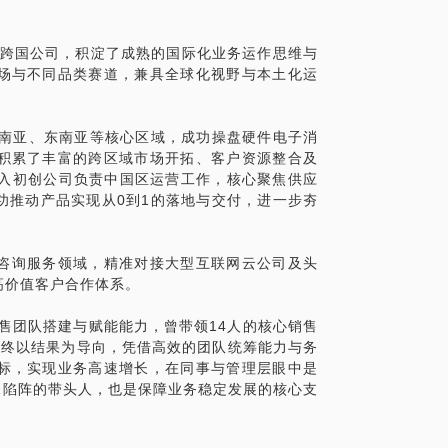
人，所行的事，却不是对公司”最有利“的结
于跨国公司，积淀了成熟的国际化业务运作思维与
场与不同品类赛道，兼具全球化视野与本土化运
争，也见识过“丑陋”的民企摘桃子，也曾为不
发现，职场没有世外桃源，真是“有人的地方
r 是不是能为你们做很好的“隔离”，让你们看不到
、南亚、东南亚等核心区域，成功操盘硬件电子消
免不了了，除非你只是一个“凑数”的高管，
积累了丰富的跨区域市场开拓、客户资源整合及
已。
曾加入初创公司负责中国区运营工作，核心聚焦供应
功推动产品实现从0到1的落地与交付，进一步夯
息咨询服务领域，精准对接大型互联网云公司及头
高价值客户合作体系。
销售团队搭建与赋能能力，曾带领14人的核心销售
始终以结果为导向，凭借高效的团队统筹能力与务
标，实现业务高速增长，在同事与管理层眼中是
锋陷阵的带头人，也是保障业务稳定发展的核心支