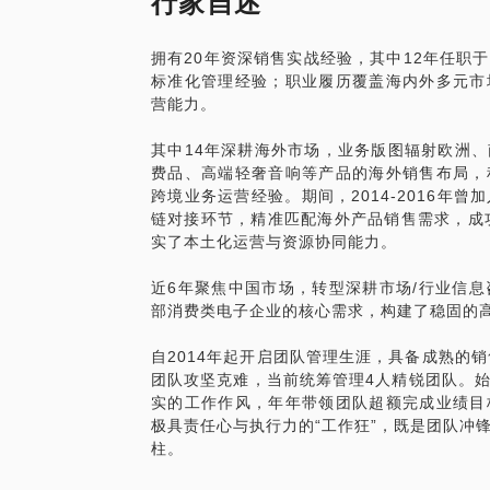
行家自述
行为，最让人无法理解的，往往取得胜利的
果，那么为什么呢？
拥有20年资深销售实战经验，其中12年任职
标准化管理经验；职业履历覆盖海内外多元市
本人一路职场走来，见识过“高明”的外企斗
营能力。
幸参与进去，看不惯内耗而愤慨跳槽，结果
就有斗争”，只不过你的 line manage
其中14年深耕海外市场，业务版图辐射欧洲
而已，但当你上升到一定位置后，这个就避
费品、高端轻奢音响等产品的海外销售布局，
挂靠在某个高管之下，由人家代表你“斗”而
跨境业务运营经验。期间，2014-2016年
链对接环节，精准匹配海外产品销售需求，成
实了本土化运营与资源协同能力。
近6年聚焦中国市场，转型深耕市场/行业信
部消费类电子企业的核心需求，构建了稳固的
自2014年起开启团队管理生涯，具备成熟的
团队攻坚克难，当前统筹管理4人精锐团队。
实的工作作风，年年带领团队超额完成业绩目
极具责任心与执行力的“工作狂”，既是团队冲
柱。