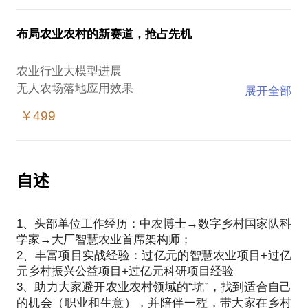
本人具有农学、信息和经济等符合专业知识，掌握
GIS、遥感、物联网、区块链和人工智能等技术在农
布局农业农村的新赛道，抢占先机
业农村应用，规划设计了“科技+金融+运营”和“公益
+市场”等有行业竞争力的农业农村数字化方案，并研
农业行业大模型进展
无人农场落地应用效果
展开全部
智慧育种最新成果
￥499
区块链等新技术是否可以解决农产品质量安全问题？
本人基于基础大模型和农业产业专家的经验，研发了
葡萄、茶叶和设施番茄等特色产业数字化工具，显著
降低了农业技术使用门槛和成本，让用户可以便捷的
自述
1、头部单位工作经历：中农博士→数字乡村国家队科
学家→大厂智慧农业首席架构师；
2、丰富项目实战经验：过亿元的智慧农业项目+过亿
元乡村振兴公益项目+过亿元科研项目经验
3、助力大家避开农业农村领域的“坑”，找到适合自己
的机会（职业和生意），并陪伴一程，带大家在乡村