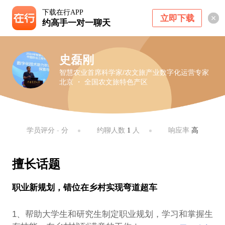
下载在行APP
立即下载
约高手一对一聊天
史磊刚
智慧农业首席科学家/农文旅产业数字化运营专家
北京 ・ 全国农文旅特色产区
学员评分
-
分
约聊人数
1
人
响应率
高
擅长话题
职业新规划，错位在乡村实现弯道超车
1、帮助大学生和研究生制定职业规划，学习和掌握生