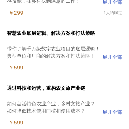
存技能，在乡村找到满意的工作！
展开全部
2、给中青中年人一个体面转型的机会，可以从容应对
￥299
1人约聊过
父母养老、孩子教育和中年失业问题！
3、本人错位发展经验分享：从农村娃到智慧农业科学
家，在北京安家落户，一线大厂数字乡村专家，培养
智慧农业底层逻辑、解决方案和打法策略
一批新农人，帮助他们发家致富；帮助农业老板实现
数字经营，助力其年增收百万！
带你了解千万级数字农业项目的底层逻辑！
典型单位和厂商的解决方案和打法策略！
展开全部
智慧农业可以给G端政府、B端产业和C端用户带来什
￥599
么价值？
作为行业专家和首席架构师，拥有千万级别智慧农业
和数字乡村项目规划设计和组织实施经验，覆盖20余
通过科技和运营，重构农文旅产业链
如何盘活特色农业产业，乡村文旅产业？
如何降低技术使用门槛和使用成本？
展开全部
AI经如何营提高效率？
￥599
认养农业如何破解产销对接？