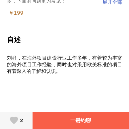
多，下面的问题更为常见：
展开全部
￥199
1. 遇到自己不熟悉领域的境外建设项目，该如何着
手？
2. 欧美标准的项目计划一变再变，时间一推再推，迟
自述
迟不能交付怎么办？
刘群，在海外项目建设行业工作多年，有着较为丰富
3. 项目涉及的对象、部门和行业众多，如何协调相互
的海外项目工作经验，同时也对采用欧美标准的项目
之间的关系，提升项目成功率？
如果你在项目上也遇到了类似问题，我希望可以将我
积累的经验分享给你。我可以为你提供以下价值：
1. 拿到一个欧美标准的建设项目，如何开始第一步工
作？
2
一键约聊