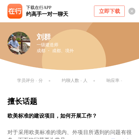
下载在行APP
立即下载
约高手一对一聊天
刘群
一级建造师
成都 ・ 成都、境外
学员评分
-
分
约聊人数
-
人
响应率
-
擅长话题
欧美标准的建设项目，如何开展工作？
对于采用欧美标准的境内、外项目所遇到的问题有很