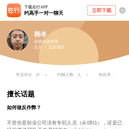
下载在行APP
立即下载
约高手一对一聊天
韩冬
高级风控经理
北京 ・ 北京地区
学员评分
-
分
约聊人数
-
人
响应率
-
擅长话题
如何做反作弊？
不管你是创业公司没有专职人员（从0到1），还是已