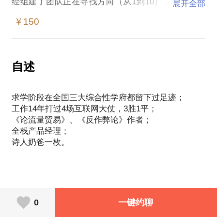
经组建了团队正在寻找方向（从1到10），抑或已经
展开全部
发展到了一定阶段前路漫漫（从10到100），也不管
￥150
你是业务主管、风控带头人、普通员工还是仅仅对风
控感兴趣的行外人，作为深耕行业13年，胜任过各种
规模团队的风控系统架构师，相信我都能给到你足够
自述
求学阶段在全国三大综合性学府都留下过足迹；
工作14年打过4场互联网大仗，3胜1平；
《论流量贸易》、《反作弊论》作者；
全栈产品经理；
0
一键约聊