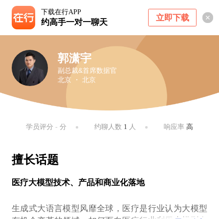
下载在行APP
立即下载
约高手一对一聊天
郭潇宇
副总裁&首席数据官
北京 ・ 北京
学员评分
-
分
约聊人数
1
人
响应率
高
擅长话题
医疗大模型技术、产品和商业化落地
生成式大语言模型风靡全球，医疗是行业认为大模型