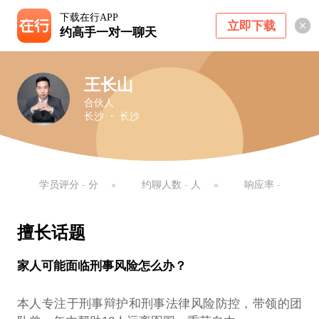
下载在行APP
立即下载
约高手一对一聊天
王长山
合伙人
长沙 ・ 长沙
学员评分
-
分
约聊人数
-
人
响应率
-
擅长话题
家人可能面临刑事风险怎么办？
本人专注于刑事辩护和刑事法律风险防控，带领的团