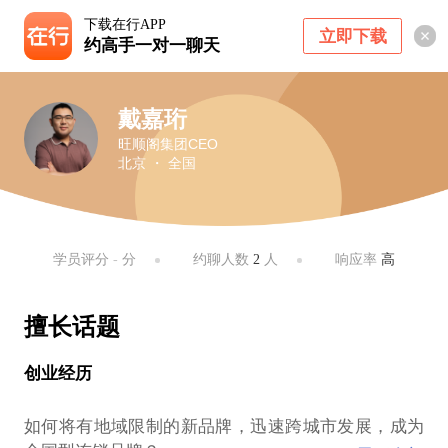
下载在行APP
立即下载
约高手一对一聊天
戴嘉珩
旺顺阁集团CEO
北京 ・ 全国
学员评分
-
分
约聊人数
2
人
响应率
高
擅长话题
创业经历
如何将有地域限制的新品牌，迅速跨城市发展，成为