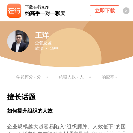
下载在行APP
立即下载
约高手一对一聊天
王洋
企管总监
武汉 ・ 华中
学员评分
-
分
约聊人数
-
人
响应率
-
擅长话题
如何提升组织的人效
企业规模越大越容易陷入“组织臃肿、人效低下”的困