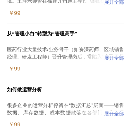
境。王洋老师曾在福建九州通主导过《组织精简 提升
展开全部
人效》项目，实现了精简240人，人效提升20%，人工
￥99
成本率下降0.8%。
​​本话题将为你解析：​​
✅ 如何通过“三线四维”人效模型诊断组织效率瓶颈
从“管理小白”转型为“管理高手”
✅ 动态控编、流程再造、共享服务等实操工具包
✅ 医药行业特有的“批零一体”组织架构设计要点
医药行业大量技术/业务骨干（如资深药师、区域销售
​​适合人群：​​
经理、研发工程师）晋升管理岗后，常陷入“自己干得
展开全部
连锁药店/医药流通企业CEO/高管
好，团队带不好”的困境——重专业轻协作、重执行轻
人力资源负责人（需推动组织变革）
￥99
战略、重经验轻赋能。王洋老师从基层主管成长为上
​​你能带走：​​
市公司高管，亲历并主导过20+技术岗转管理岗的培
企业专属人效诊断报告框架
养项目，其中85%的转型者在1年内胜任管理角色，团
2套可落地的组织优化实施方案
如何做运营分析
队业绩平均提升30%。
​​本话题将为你揭秘：​​
很多企业的运营分析停留在“数据汇总”层面——销售
✅ ​​能力断层自测​​：医药人转型的“能力雷达图”（技术
数据、库存数据、成本数据散落在各部门，分析报
展开全部
岗的“深度思维”vs管理岗的“广度思维”，附自测表）；
告“有数据无结论”，无法真正驱动业务决策。王洋老
✅ ​​关键跨越步骤​​：
￥99
师作为15年实战派管理者，曾主导某医药流通企业从
第一步：“从自己干到带团队”——会议主持、任务分