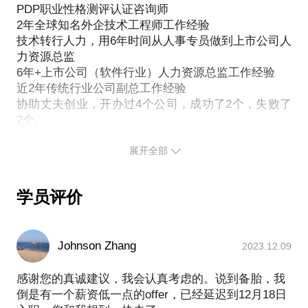
见过很多就业困难的应届生，他们
PDP职业性格测评认证咨询师
PDP职业性格测评认证咨询师，10年+近千人解读案
不清楚自己的职业天赋，找不到职业目标；
2年全球知名外企技术工程师工作经验
例；
不擅于分析目标岗位的要求，写不出有亮点的简历；
技术转行人力，用6年时间从人事专员做到上市公司人
国家人力资源管理师一级。
不知道公司的真实面试情况，较难通过面试实现就
力资源总监
6年+上市公司（软件行业）人力资源总监工作经验
业；
10多年软件行业HR从业经验，了解外资企业，熟悉中
近2年传统行业公司副总工作经验
入职后没做好学校到职场的转变，实习期被淘汰；
小企业，大型上市公司人力资源各模块工作内容。
协助丈夫创业，开办过4个公司，成功了2个，失败了
实习期间遇到技术难题，找不到合适的人可以咨询
从0到1，从最基础的岗位做到总监，经历了小白晋升
等。
路上的各种不平道路。
展开全部
担任老板娘，深刻理解老板眼中，什么人在什么时候
其实以上问题都不难解决，让我来帮助大家：
适合提拔。
1、如何挖掘自己的职业天赋，选择适合的岗位？只选
学员评价
软件行业HR小白想要快速晋升，请找我咨询，我将在
对的，不选贵的。帮助你一次就选对，快速找到职业
以下几方面提供帮助：
天赋，做自己最擅长、最喜欢的工作。
1、专员或助理阶段：人力资源各模块工作问题，如何
2、如何根据岗位准备简历？梳理大学生涯，分析岗位
Johnson Zhang
2023.12.09
通过工作汇报脱颖而出等。
要求，抓住关键词，让你的简历在HR眼前一亮，提升
2、主管：如何提升所负责模块工作的重要性，如何扩
感谢您的真诚建议，我会认真考虑的。说到备胎，我
80%以上的简历筛选通过率。
大自己的工作范围以便掌握更多的工作技能等。
倒是有一个薪资低一点的offer，已经延迟到12月18日
3、如何精准有效通过面试？一对一模拟面试辅导，提
3、经理：如何协调好部门内部以及外部的利益关系，