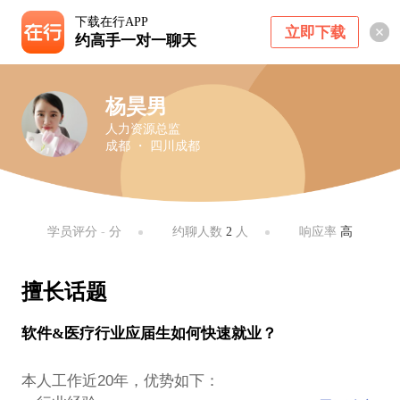
下载在行APP
立即下载
约高手一对一聊天
杨昊男
人力资源总监
成都 ・ 四川成都
学员评分
-
分
约聊人数
2
人
响应率
高
擅长话题
软件&医疗行业应届生如何快速就业？
本人工作近20年，优势如下：