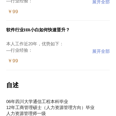
—行业经验：
展开全部
2年+外资企业软件技术岗位经验；
￥99
10多年软件行业人力资源行业经验，其中6年上市公
司人力资源总监岗位经验；
协助丈夫软件公司创业4次。
软件行业HR小白如何快速晋升？
—专业技能：
本人工作近20年，优势如下：
PDP职业性格测评认证咨询师，10年+近千人解读案
—行业经验：
展开全部
例；
2年+外资企业软件技术岗位经验；
国家人力资源管理师一级。
￥99
软件行业技术岗位转型人力资源岗位，6年时间从人事
专员做到上市公司人力资源总监；
—校招经验：
6年上市公司人力资源总监岗位经验；
亲自到过成都、重庆、西安、昆明等各大城市的多所
转行到传统行业，担任公司副总，分管人事、行政、
自述
高校做大型校园宣讲及招聘；
财务（具备会计证）、法务部门；
亲子筛选过不低于10000人的软件行业各岗位的简
协助丈夫软件公司创业4次，担任老板娘。
历；
06年四川大学通信工程本科毕业
亲子面试过不低于1000的应届生。
12年工商管理硕士（人力资源管理方向）毕业
—专业技能：
人力资源管理师一级
四川大学通信工程本科，MBA(人力资源管理方向）