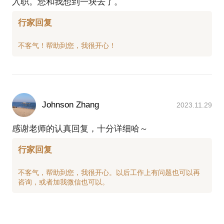
入职。您和我想到一块去了。
前剧透面试问题，提升50%以上面试通过率。
如何有技巧的承担不属于自己的责任。
4、如何调整心态，实现校园到职场的转变？如何做好
行家回复
4、总监：如何应对内部政治斗争，如何平衡各部门利
工作汇报，如何跟同事相处等。
益及关系，如何平衡公司及员工的利益，如何说服老
5、如何链接软件行业技术大咖？近20年软件技术行
板，如何走进老板的核心管理圈等。
业经验，有各大软件岗位技术大咖人脉资源，帮助有
5、如何识别各级岗位的关键晋升时刻？
需要的人士链接。
6、学历提升，MBA面试咨询（2023年上半年，一名
笔试成绩刚刚过线的人事主管，通过我的面试辅导，
以上话题尤其适合想找软件行业或者医疗行业岗位的
面试成绩排名前10，成功被四川大学MBA录取）
应届生。
Johnson Zhang
2023.11.29
在日常工作中夯实基础工作，在关键时刻做好关键工
感谢老师的认真回复，十分详细哈～
作，快速晋升，So easy！
行家回复
不客气，帮助到您，我很开心。以后工作上有问题也可以再