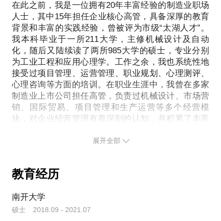
在此之前，我是一位拥有20年丰富经验的制造业职场
【友情提示】在选择与我们沟通前，请通过提前填写
人士，其中15年担任企业核心高管，具备深厚的教育
明确的职业目标：我们会与你进行深入交流，了解你
《生涯咨询信息收纳表》将你的问题具体化并完成关
背景和丰富的实践经验，曾被评为市级“太湖人才”。
的兴趣、性格、优势、价值观和目标，从而制定出最
我本科毕业于一所211大学，主修机械设计及自动
键的“职业测评”，以便我们做针对性的准备、提升咨
适合你的职业规划方案。
化，随后又陆续读了两所985大学的硕士，专业分别
询效率。整个咨询过程，大约需要1小时。
为工业工程和应用心理学。工作之余，我也系统性地
提升就业竞争力：我们会帮助你发掘自身潜力，并提
接受过项目管理、运营管理、职业规划、心理测评、
期待与你的沟通。
心理咨询等方面的培训。在职业生涯中，我曾在多家
供指导和培训来提升你的技能和知识。这将使你在求
制造业上市公司担任高管，负责过机械设计、市场营
职市场上更具竞争力。
销、国际贸易、项目管理和生产运营等多个经营模
块，对企业经营管理有着深刻的认知，并积累了丰富
增强自信心：我们将在整个过程中持续支持你，激发
的人性洞察力。
你的自信心。我们相信信心是成功的关键，因此我们
展开全部
将帮助你充分展现自己的优势和才能。
在长期的工作实践中，我深入观察到诸多人岗不匹配
的现象，并深感痛惜。我认为，人岗不匹配的问题并
有效的面试准备：通过我们的模拟面试辅导，你将得
教育经历
非仅仅是择业时才会出现，而是至少从高中选科或普
到宝贵的面试经验和反馈。这将大大增加你在真实面
职分流就已经开始产生了潜在的错配。我深知，每个
试中的准备程度，使你能够从容应对各种挑战。
人都有自己的独特才能和潜力，但是因为种种原因，
南开大学
很多人终其一生都很难发现自己的优势，反而是将自
不再迷茫，不再彷徨！选择我们的职业规划、职业转
硕士 2018.09 - 2021.07
己的劣势用在了不适合的岗位上。这种遗憾引起了我
型及模拟面试服务，让我们成为你成功之路上的好伙