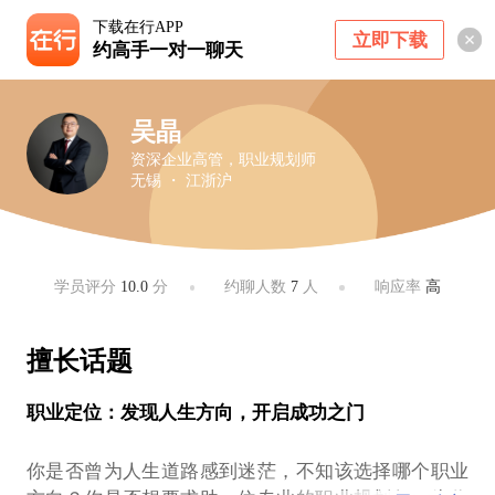
下载在行APP
立即下载
约高手一对一聊天
吴晶
资深企业高管，职业规划师
无锡 ・ 江浙沪
学员评分
10.0
分
约聊人数
7
人
响应率
高
擅长话题
职业定位：发现人生方向，开启成功之门
你是否曾为人生道路感到迷茫，不知该选择哪个职业