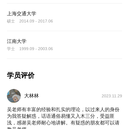
的思考，也让我下定了决心：我要发挥自己的专业知
伴。联系我们，开启职业生涯的新篇章！
识和经验优势，为更多人提供职业规划和高考志愿规
上海交通大学
划的指导，致力于帮助每一位客户找到最能发挥其优
【友情提示】在选择与我沟通前，请通过提前填写
硕士 2014.09 - 2017.06
势和兴趣的职业道路，做到人尽其才、才尽其用。
《生涯咨询信息收纳表》将你的问题具体化并完成关
键的“职业测评”，以便我们做针对性的准备、提升咨
工作之余，我曾为数百位年轻人提供过个性化的职业
江南大学
询效率。整个咨询过程，大约分为三次（每次1小时左
规划咨询服务，帮助他们明确职业目标，并制定实现
学士 1999.09 - 2003.06
右）。
这些目标的行动计划；也曾为学生们提供高考志愿规
划方面的咨询，帮助他们选择适合自己的大学专业和
未来发展方向。
期待与你的沟通。
学员评价
为了全身心地为广大学生和职场人士提供专业的咨询
指导，我们现在创办了自己的咨询公司。期望通过在
行的平台，我能将专业知识和经验分享给更多的人，
大林林
2023.11.29
帮助他们找到适合自己的职业道路，实现自己的人生
价值。
吴老师有丰富的经验和扎实的理论，以过来人的身份
为我答疑解惑，话语通俗易懂又入木三分，受益匪
浅，感谢吴老师耐心地讲解。有疑惑的朋友都可以请