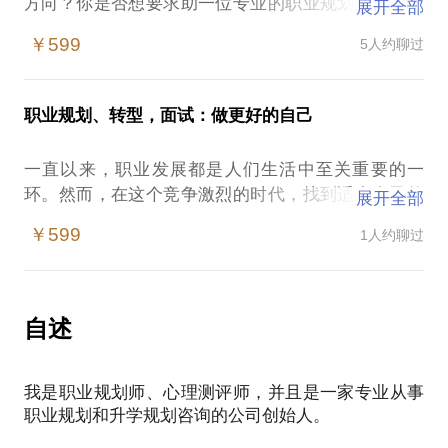
方向？你是否想要求助一位专业的职业规划师，为你
展开全部
提供个性化、精准的职业建议和指导？这些都是人们
￥599
5人约聊过
所关心的问题。而我们的服务——职业定位，正是为
了解决这些问题应运而生的。
职业规划、转型，面试：做更好的自己
我们将综合职业规划系统性的方法论、扎实的心理学
功底和十五年实体行业的高管经验，通过一系列的测
一直以来，职业发展都是人们生活中至关重要的一
试和评估，帮助你了解自己的性格、能力和兴趣，从
环。然而，在这个竞争激烈的时代，找到适合自己的
展开全部
而找到最适合自己的职业方向。
职业道路变得越发困难。如果你正为此烦恼，别担
￥599
1人约聊过
心！
我们有众多成功的案例，通过职业定位服务，许多来
访者找到了久违的工作热情和方向，有的成功转型，
我们将综合职业规划系统性的方法论、扎实的心理学
有的找到了更适合自己的工作。
功底和十五年实体行业的高管经验，为你精心打造职
自述
业规划、职业转型及模拟面试的服务，助力你成为更
无论你是应届毕业生还是职场老手，无论你是想转行
好的自己
还是提升自己的职业竞争力，我们的职业定位服务都
我是职业规划师、心理测评师，并且是一家专业从事
将为你提供帮助。让我们一起打造一个更加美好的职
职业规划和升学规划咨询的公司创始人。
通过选择我们的职业规划、职业转型及模拟面试服
业生涯！
务，你将获得以下收益：