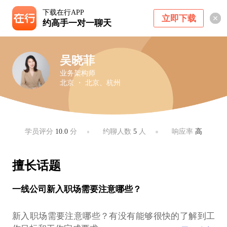
下载在行APP
立即下载
约高手一对一聊天
吴晓菲
业务架构师
北京 ・ 北京、杭州
学员评分
10.0
分
约聊人数
5
人
响应率
高
擅长话题
一线公司新入职场需要注意哪些？
新入职场需要注意哪些？有没有能够很快的了解到工