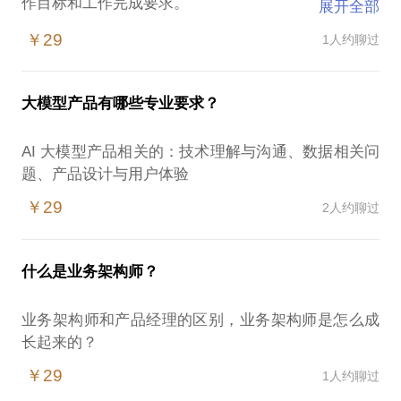
作目标和工作完成要求。
展开全部
我可以帮你梳理的：
￥29
1人约聊过
1、了解自己的优势
2、找到工作的关键人和关键产出
3、长、中短期内职业规划怎么做
大模型产品有哪些专业要求？
4、怎么找到自己的热爱领域？兼顾工作和热爱，让职
业生涯找到成就感
AI 大模型产品相关的：技术理解与沟通、数据相关问
5、怎么在目前的职级上，更快的晋升到下一个层级？
评估目前缺少的能力，需要继续强化的能力
￥29
2人约聊过
作为在大厂成长了近10年的职业打工人，从p5成长为
什么是业务架构师？
业务架构师和产品经理的区别，业务架构师是怎么成
￥29
1人约聊过