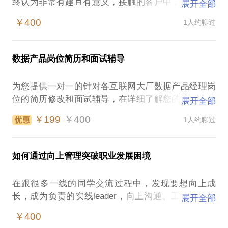
终认为非常有趣且有意义，接触的客户中，也有越来
展开全部
越多的数据管理部门增设数据BP、数据需求分析岗
￥400
1人约聊过
位。这是链接业务和技术的贯通，可以说是在业务人
员中最懂数据技术，在技术人员中最懂数据业务的群
体。我的经历本身本科和硕士都是非计算机专业，也
数据产品岗位简历和面试辅导
许您跟我当年一样，好奇这个岗位，或者说对它已经
笃定，但还想关切如何准备。无论您现在是处于什么
为您提供一对一的针对各互联网大厂数据产品经理岗
水平、什么阶段，我都乐于倾听并分享我的建议和经
位的简历修改和面试辅导，在详细了解您的背景和经
展开全部
验。
历之后，挖掘您的优势，针对岗位匹配细节深入剖
￥199
￥400
1人约聊过
析，深入讨论面试细节准备。如您当前的水平还未达
在聊之前，希望您能详细的描述您的情况，包括学历
到相关要求，也会给到相关提升建议。
背景、工作经验、实习经历（在校生），面临的困
惑，想要得到的帮助，我会尽心准备更有效率的谈
如何通过向上管理突破职业发展困境
在确认约聊后，还请先行给到您脱敏后的简历，以及
话，并提前确认约聊提纲。
您准备应聘的岗位情况，我会认真准备相关问题和内
备注：任何涉及所服务公司业务、具体项目情况等违
在跟很多一线的同学交流过程中，发现要想向上成
容以便约聊过程更高效的进行。
长，成为负责的实线leader，向上沟通、工作汇报、
展开全部
同级协作、业务规划和抽象思维等往往成为卡点，在
备注：任何涉及所服务公司业务、具体项目情况等违
￥400
做具体事儿的时候能胜任，但如何让老板认可向上走