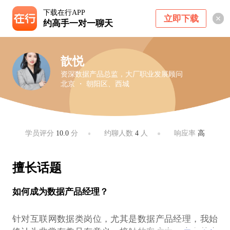
下载在行APP
立即下载
约高手一对一聊天
歆悦
资深数据产品总监，大厂职业发展顾问
北京 ・ 朝阳区、西城
学员评分
10.0
分
约聊人数
4
人
响应率
高
擅长话题
如何成为数据产品经理？
针对互联网数据类岗位，尤其是数据产品经理，我始