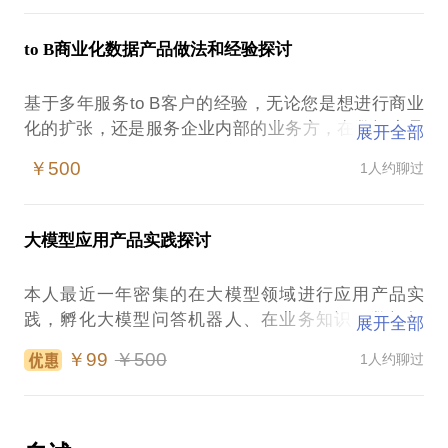
成为难题，甚至通过不断跳槽来期望寻求一位跟自己
match的老板。我会结合您所处的具体情况出谋划
to B商业化数据产品做法和经验探讨
策，正向引导，希望祝您慢慢突破困境。
基于多年服务to B客户的经验，无论您是想进行商业
如您方便，可在正式约聊前整理下脱敏后的相关背
化的扩张，还是服务企业内部的业务方，在数据产品
展开全部
景、问题、卡点、困惑等到我准备和理解，以提升正
领域结合您所处的行业和场景给到一些切实的建议。
式约聊的效率。
￥500
1人约聊过
但我并非懂每一个行业每一个场景，所以也会请教您
很多的行业和背景信息，结合我的经验经历和专业判
备注：任何涉及所服务公司业务、具体项目情况等违
断给到您建议，希望对您现在在做的事情有所启发，
反公司保密条款的内容不做分享。
大模型应用产品实践探讨
或者视野上有所拓展。
本人最近一年密集的在大模型领域进行应用产品实
如您方便，可在正式约聊前整理下脱敏后的相关背
践，孵化大模型问答机器人、在业务知识、数据知
展开全部
景、问题、卡点、困惑等到我准备和理解，以提升正
识、找数、取数多个场景下建设能力，其中有不少的
式约聊的效率。
￥99
￥500
1人约聊过
实践感悟、失败/成功经验，可以与您分享，希望对您
现在在做的事情有所启发，或者视野上有所拓展。
备注：任何涉及所服务公司业务、具体项目情况等违
如您方便，可在正式约聊前整理下脱敏后的相关背