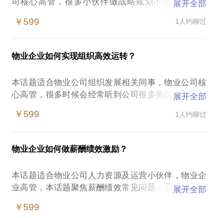
司核心高管，很多小伙伴做战略规划不知道怎么着
展开全部
手，老板告诉你个123使命、愿景、目标然后就走
￥599
1人约聊过
了，本话题针对战略规划常见问题：战略定位不清
晰、业务增长及竞争策略不清晰，职能策略不清晰
等，依托于在绿城服务、融创服务、越秀服务、华润
物业企业如何实现组织高效运转？
万象生活等企业战略规划经验教会你如何做战略规
本话题适合物业公司组织发展相关同事，物业公司核
心高管，很多时候会经常听到公司很多抱怨，权责不
展开全部
清、定位不明、协同不畅、效能不高，这是组织的问
￥599
1人约聊过
题，本话题从组织常见问题：纵向管控定位、层次、
架构、分级授权、项目群管控模式、关键职能落位，
横向业务协同等，依托于绿城服务、华润万象生活、
物业企业如何做薪酬绩效激励？
朗诗绿色生活、保利物业组织高效运转经验，和您一
本话题适合物业公司人力资源及运营小伙伴，物业企
业高管，本话题聚焦薪酬绩效常见问题：薪酬总额管
展开全部
控、薪酬模式设计、绩效模式设计、薪酬绩效拉通、
￥599
激励设计、合伙人激励、超额利润分享等，依托于保