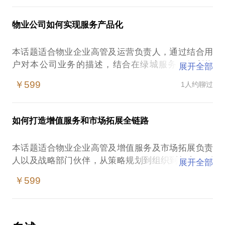
利物业、朗诗绿色生活、兴业物联、澳西物业、浙商
物业、杭铁物业等企业经验，和您一起探讨如何做自
物业公司如何实现服务产品化
本话题适合物业企业高管及运营负责人，通过结合用
户对本公司业务的描述，结合在绿城服务，保利物
展开全部
业，越秀物业，金地物业，朗诗物业等实践，从产品
￥599
1人约聊过
包装，产品手册，管理手册，sop手册和运营手册勾
如何打造增值服务和市场拓展全链路
本话题适合物业企业高管及增值服务及市场拓展负责
人以及战略部门伙伴，从策略规划到组织到权责，到
展开全部
业务全链条到激励如何来设置，结合绿城服务，保利
￥599
物业，正商物业，幸福基业物业，众安物业等管理实