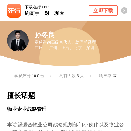
下载在行APP
立即下载
约高手一对一聊天
孙冬良
赛普咨询高级合伙人、助理总经理
广州 ・ 广州、上海、北京、深圳
学员评分
10.0
分
约聊人数
3
人
响应率
高
擅长话题
物业企业战略管理
本话题适合物业公司战略规划部门小伙伴以及物业公