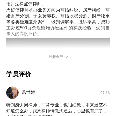
您通过正式途径签订相关的律师代理合同、顾问合同
报》法律点评律师。
周留侠律师有十余年的司法实务经验，作为北京市京
周留侠律师承办业务方向为离婚纠纷、房产纠纷、离
或其他形式的聘用合同。本话题内容及行家观点不代
师律师事务所高级合伙人和部门主任律师，承办了
婚财产分割、子女抚养权、离婚股权分割、财产继承
500逾起疑难复杂的婚姻案件，在离婚中涉及的离
等各类疑难复杂案件，谈判调解率、胜诉率高，成功
婚、子女抚养、财产分割、债权债务、损害赔偿等问
主办过500百余起疑难诉讼案件的实践经验，受到当
题均有丰富的实践经验，能够有针对性的解决您遇到
展开全部
学员评价
温世雄
07.16
特别感谢周律师，非常专业，也很细致，本来迷茫不
知道怎么办，跟周律师请教沟通后，心里也有底了，