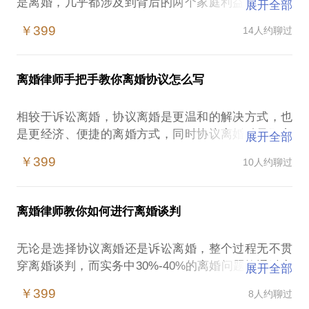
是离婚，几乎都涉及到背后的两个家庭利益，涉及到
展开全部
的财产权益动辄几百万，上千万甚至上亿，作为一个
￥399
14人约聊过
离婚律师，见证了太多因为婚姻而纠缠不断的案例。
如果你已有离婚打算或是正处于离婚中，需要我的帮
助，我会用我办理过500余起案件的成功经验与您分
离婚律师手把手教你离婚协议怎么写
享，包括司法实务中对于婚姻中婚姻关系解除、子女
抚养、财产分割、债权债务如何认定的经验毫无保留
相较于诉讼离婚，协议离婚是更温和的解决方式，也
的与您分享。通过我的分享会让您对遇到的问题有切
是更经济、便捷的离婚方式，同时协议离婚赋予双方
展开全部
实可行的解决方案，带您走出婚姻方面遭遇的困境。
更多的协商空间，无论是对双方以后的关系还是利益
￥399
10人约聊过
平衡都不失为双方结束婚姻关系的最好解决方式。
【在行郑重提示】：此话题内容仅为该行家在法律领
域的个人经验、意见或观点，仅供学员参考使用，亦
但，你需要了解：
不具有任何法律效力。如您需要聘请律师，在行建议
离婚律师教你如何进行离婚谈判
如何起草一份完整的离婚协议？
您通过正式途径签订相关的律师代理合同、顾问合同
协议中的避坑条款如何起草？
或其他形式的聘用合同。本话题内容及行家观点不代
无论是选择协议离婚还是诉讼离婚，整个过程无不贯
关于抚养条款如何设计才能保障孩子利益最大化？
穿离婚谈判，而实务中30%-40%的离婚问题均通过离
展开全部
财产分割条款如何设计？
婚谈判完成，进而促成协议离婚或调解完成，而如何
如何避免离婚后再次引发诉讼？
￥399
8人约聊过
在面临离婚问题时进行谈判，周律师手把手帮您通过