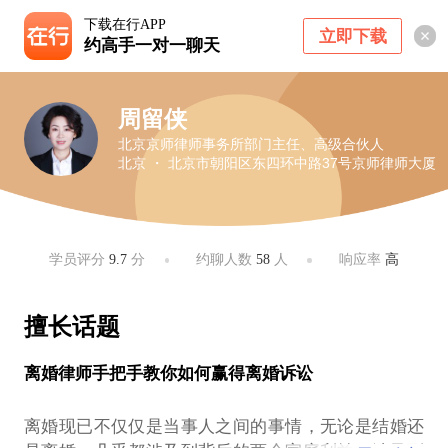
下载在行APP
立即下载
约高手一对一聊天
周留侠
北京京师律师事务所部门主任、高级合伙人
北京 ・ 北京市朝阳区东四环中路37号京师律师大厦
学员评分
9.7
分
约聊人数
58
人
响应率
高
擅长话题
离婚律师手把手教你如何赢得离婚诉讼
离婚现已不仅仅是当事人之间的事情，无论是结婚还