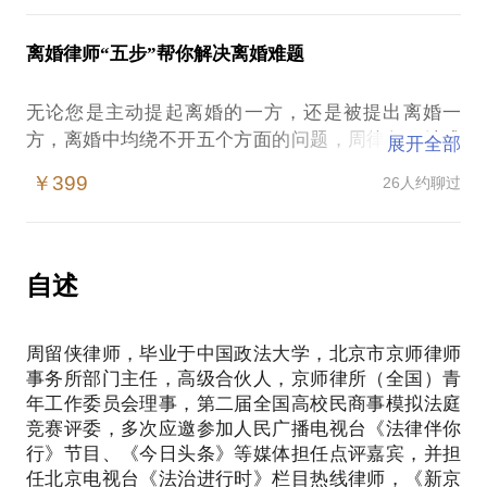
离婚谈判获取利益最大化。
周留侠律师有十余年的司法实务经验，作为北京市京
师律师事务所高级合伙人和部门主任律师，承办了
离婚律师“五步”帮你解决离婚难题
您需要了解：
500逾起疑难复杂的婚姻案件，起草过1000多份离婚
离婚谈判目标
协议，在离婚中涉及的离婚协议起草、离婚谈判、子
无论您是主动提起离婚的一方，还是被提出离婚一
离婚谈判准备
女抚养、财产分割、债权债务、损害赔偿等问题均有
方，离婚中均绕不开五个方面的问题，周律师一站式
展开全部
离婚谈判时机
丰富的实践经验，能够有针对性的解决您遇到的现实
手把手帮你解决：是否离婚/子女抚养/财产分割/债权
离婚谈判话术
￥399
26人约聊过
难题。
债务/损害赔偿。
周留侠律师有十余年的司法实务经验，作为北京市京
【在行郑重提示】：此话题内容仅为该行家在法律领
离婚现已不仅仅是当事人之间的事情，无论是结婚还
师律师事务所高级合伙人和部门主任律师，承办了
域的个人经验、意见或观点，仅供学员参考使用，亦
是离婚，几乎都涉及到背后的两个家庭利益，涉及到
自述
500逾起疑难复杂的婚姻案件，在离婚中涉及的离婚
不具有任何法律效力。如您需要聘请律师，在行建议
的财产权益动辄几百万，上千万甚至上亿，如果你已
协议起草、离婚谈判、子女抚养、财产分割、债权债
您通过正式途径签订相关的律师代理合同、顾问合同
有离婚打算或是正处于离婚中，我会用我办理过500
务、损害赔偿等问题均有丰富的实践经验，能够有针
或其他形式的聘用合同。本话题内容及行家观点不代
周留侠律师，毕业于中国政法大学，北京市京师律师
余起案件的成功经验与您分享，包括司法实务中对于
对性的解决您遇到的现实难题。
事务所部门主任，高级合伙人，京师律所（全国）青
婚姻中婚姻关系解除、子女抚养、财产分割、债权债
年工作委员会理事，第二届全国高校民商事模拟法庭
务、损害赔偿如何认定的经验毫无保留的与您分享。
【在行郑重提示】：此话题内容仅为该行家在法律领
竞赛评委，多次应邀参加人民广播电视台《法律伴你
通过我的分享会让您对遇到的问题有切实可行的解决
域的个人经验、意见或观点，仅供学员参考使用，亦
行》节目、《今日头条》等媒体担任点评嘉宾，并担
方案，带您走出婚姻方面遭遇的困境。
不具有任何法律效力。如您需要聘请律师，在行建议
任北京电视台《法治进行时》栏目热线律师，《新京