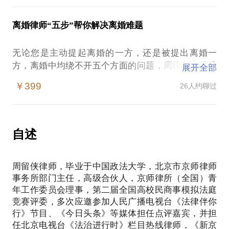
离婚谈判获取利益最大化。
周留侠律师有十余年的司法实务经验，作为北京市京
师律师事务所高级合伙人和部门主任律师，承办了
离婚律师“五步”帮你解决离婚难题
您需要了解：
500逾起疑难复杂的婚姻案件，起草过1000多份离婚
离婚谈判目标
协议，在离婚中涉及的离婚协议起草、离婚谈判、子
无论您是主动提起离婚的一方，还是被提出离婚一
离婚谈判准备
女抚养、财产分割、债权债务、损害赔偿等问题均有
方，离婚中均绕不开五个方面的问题，周律师一站式
展开全部
离婚谈判时机
丰富的实践经验，能够有针对性的解决您遇到的现实
手把手帮你解决：是否离婚/子女抚养/财产分割/债权
离婚谈判话术
￥399
26人约聊过
难题。
债务/损害赔偿。
周留侠律师有十余年的司法实务经验，作为北京市京
【在行郑重提示】：此话题内容仅为该行家在法律领
离婚现已不仅仅是当事人之间的事情，无论是结婚还
师律师事务所高级合伙人和部门主任律师，承办了
域的个人经验、意见或观点，仅供学员参考使用，亦
是离婚，几乎都涉及到背后的两个家庭利益，涉及到
自述
500逾起疑难复杂的婚姻案件，在离婚中涉及的离婚
不具有任何法律效力。如您需要聘请律师，在行建议
的财产权益动辄几百万，上千万甚至上亿，如果你已
协议起草、离婚谈判、子女抚养、财产分割、债权债
您通过正式途径签订相关的律师代理合同、顾问合同
有离婚打算或是正处于离婚中，我会用我办理过500
务、损害赔偿等问题均有丰富的实践经验，能够有针
或其他形式的聘用合同。本话题内容及行家观点不代
周留侠律师，毕业于中国政法大学，北京市京师律师
余起案件的成功经验与您分享，包括司法实务中对于
对性的解决您遇到的现实难题。
事务所部门主任，高级合伙人，京师律所（全国）青
婚姻中婚姻关系解除、子女抚养、财产分割、债权债
年工作委员会理事，第二届全国高校民商事模拟法庭
务、损害赔偿如何认定的经验毫无保留的与您分享。
【在行郑重提示】：此话题内容仅为该行家在法律领
竞赛评委，多次应邀参加人民广播电视台《法律伴你
通过我的分享会让您对遇到的问题有切实可行的解决
域的个人经验、意见或观点，仅供学员参考使用，亦
行》节目、《今日头条》等媒体担任点评嘉宾，并担
方案，带您走出婚姻方面遭遇的困境。
不具有任何法律效力。如您需要聘请律师，在行建议
任北京电视台《法治进行时》栏目热线律师，《新京