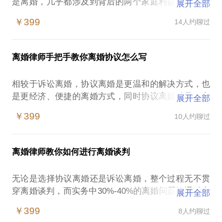
是离婚，几乎都涉及到背后的两个家庭利益，涉及到
展开全部
的财产权益动辄几百万，上千万甚至上亿，作为一个
￥399
14人约聊过
离婚律师，见证了太多因为婚姻而纠缠不断的案例。
如果你已有离婚打算或是正处于离婚中，需要我的帮
助，我会用我办理过500余起案件的成功经验与您分
离婚律师手把手教你离婚协议怎么写
享，包括司法实务中对于婚姻中婚姻关系解除、子女
抚养、财产分割、债权债务如何认定的经验毫无保留
相较于诉讼离婚，协议离婚是更温和的解决方式，也
的与您分享。通过我的分享会让您对遇到的问题有切
是更经济、便捷的离婚方式，同时协议离婚赋予双方
展开全部
实可行的解决方案，带您走出婚姻方面遭遇的困境。
更多的协商空间，无论是对双方以后的关系还是利益
￥399
10人约聊过
平衡都不失为双方结束婚姻关系的最好解决方式。
【在行郑重提示】：此话题内容仅为该行家在法律领
域的个人经验、意见或观点，仅供学员参考使用，亦
但，你需要了解：
不具有任何法律效力。如您需要聘请律师，在行建议
离婚律师教你如何进行离婚谈判
如何起草一份完整的离婚协议？
您通过正式途径签订相关的律师代理合同、顾问合同
协议中的避坑条款如何起草？
或其他形式的聘用合同。本话题内容及行家观点不代
无论是选择协议离婚还是诉讼离婚，整个过程无不贯
关于抚养条款如何设计才能保障孩子利益最大化？
穿离婚谈判，而实务中30%-40%的离婚问题均通过离
展开全部
财产分割条款如何设计？
婚谈判完成，进而促成协议离婚或调解完成，而如何
如何避免离婚后再次引发诉讼？
￥399
8人约聊过
在面临离婚问题时进行谈判，周律师手把手帮您通过