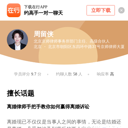
下载在行APP
立即下载
约高手一对一聊天
周留侠
北京京师律师事务所部门主任、高级合伙人
北京 ・ 北京市朝阳区东四环中路37号京师律师大厦
学员评分
9.7
分
约聊人数
58
人
响应率
高
擅长话题
离婚律师手把手教你如何赢得离婚诉讼
离婚现已不仅仅是当事人之间的事情，无论是结婚还