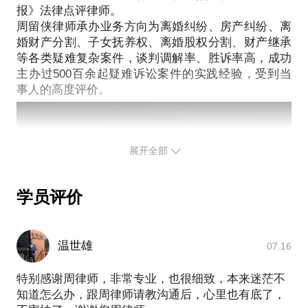
您通过正式途径签订相关的律师代理合同、顾问合同
报》法律点评律师。
周留侠律师有十余年的司法实务经验，作为北京市京
周留侠律师承办业务方向为离婚纠纷、房产纠纷、离
或其他形式的聘用合同。本话题内容及行家观点不代
师律师事务所高级合伙人和部门主任律师，承办了
婚财产分割、子女抚养权、离婚股权分割、财产继承
500逾起疑难复杂的婚姻案件，在离婚中涉及的离
等各类疑难复杂案件，谈判调解率、胜诉率高，成功
婚、子女抚养、财产分割、债权债务、损害赔偿等问
主办过500百余起疑难诉讼案件的实践经验，受到当
题均有丰富的实践经验，能够有针对性的解决您遇到
展开全部
学员评价
温世雄
07.16
特别感谢周律师，非常专业，也很细致，本来迷茫不
知道怎么办，跟周律师请教沟通后，心里也有底了，