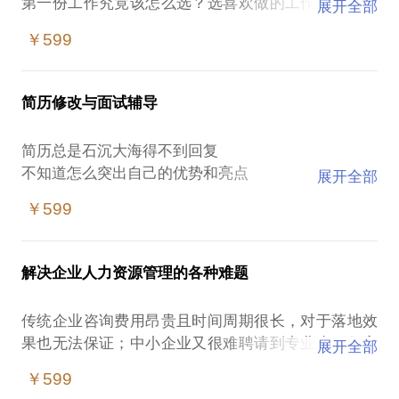
第一份工作究竟该怎么选？选喜欢做的工作？还是选
展开全部
大平台？
￥599
是在一线城市继续拼搏？还是回老家发展？
临近毕业，不知道自己想做什么，更不知道能做什么
简历修改与面试辅导
不喜欢现在的工作，又不知道自己喜欢什么工作
没有一技之长，如何找到擅长的工作领域
简历总是石沉大海得不到回复
对未来的发展感到焦虑，工作没动力，身心疲惫
不知道怎么突出自己的优势和亮点
展开全部
碰上面试机会常常把握不好
￥599
不知道面试官的问题背后到底考察的什么
公司待遇很好却看不到发展，要不要跳槽？
工作5年以上，一直走专业路线，纠结要不要转型做管
理？
解决企业人力资源管理的各种难题
一份简历的背后，其实是一场职业规划的体现；
继续打工，还是创业？要不要发展副业？
一场面试的准备，其实是个人与企业契合度的全面考
所在行业走下坡路，想转行又不知道哪个方向？
传统企业咨询费用昂贵且时间周期很长，对于落地效
察；
果也无法保证；中小企业又很难聘请到专业水平很高
展开全部
不仅要找到工作，更要找到可以发展的未来！
的HRD；但如何设计绩效考核机制，如何设计不同岗
￥599
看起来可能是你不知道自己想要什么；不知道自己擅
位的薪酬，如何实现营销团队的人员扩充，如何避免