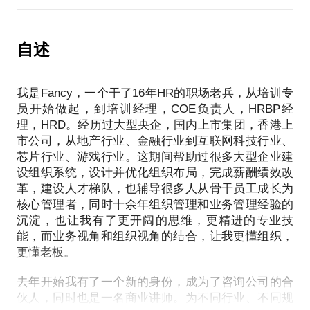
长什么；对职业，对未来感到迷茫和焦虑；也可能家
企业的用工风险等等，这类非常专业的人力资源难题
简历修改与面试辅导的收获：
庭、事业问题交织在一起，人生发展受困。底层原因
解决不好又容易对企业经营产生不良影响。
可能是你不知道自己的人格特质、认知能力、动机偏
自述
1、优化简历结构，重塑个人经历，量化当下能力和未
好，不知道情绪对职业影响的机制造成的。
如果您和您的团队目前也遇到了如下难题，不妨做个
来价值，提升简历含金量水平
可落地的轻咨询。
2、帮助进行个人定位，找准面向未来1-3年所在行业
我是Fancy，一个干了16年HR的职场老兵，从培训专
的努力方向、升职加薪方法
一次轻咨询的收获：
员开始做起，到培训经理，COE负责人，HRBP经
1、公司的战略目标如何制定？公司目标如何分解执行
3、模拟面试，帮助分析面试岗位的考核标准和要点，
理，HRD。经历过大型央企，国内上市集团，香港上
1、探索你的价值观、人格特点、认知、动机、爱好、
下去？
提供面试思路
市公司，从地产行业、金融行业到互联网科技行业、
技能，探究底层原因。
4、结合当前资源人脉，推荐就业机会参考
芯片行业、游戏行业。这期间帮助过很多大型企业建
2、全维度分析你的职业生涯，通过职业分析，帮你定
2、员工不愿意接受公司制定的目标怎么办？目标空洞
设组织系统，设计并优化组织布局，完成薪酬绩效改
义职业问题并区分优先级策略。
无法执行考核怎么办？
革，建设人才梯队，也辅导很多人从骨干员工成长为
3、帮助盘点资源，进行行业、公司、职位探索，进行
核心管理者，同时十余年组织管理和业务管理经验的
职业策略设计。
3、组织架构、岗位编制、人员配置怎么设计，才能合
沉淀，也让我有了更开阔的思维，更精进的专业技
4、给予面试、简历、offer谈判建议。
理有效？
能，而业务视角和组织视角的结合，让我更懂组织，
5、辅导行动计划，监督拿到结果。
更懂老板。
4、员工的绩效考核究竟怎么做？高管需不需要设置绩
去年开始我有了一个新的身份，成为了咨询公司的合
效考核？
伙人，同时也是一名商业讲师。为不同行业、不同规