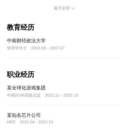
模的企业提供管理咨询服务，帮助更多的中小企业解
5、营销团队的人员如何实现快速扩张？研发人员的招
决组织管理问题，帮助更多的创业者把企业做得更稳
展开全部
募如何做？
更好，为更多的管理者赋能，帮助更多的HR小伙伴实
现职业成长...同时也有幸在部分高校担任职业发展辅
6、不同岗位的薪酬机制如何设计？怎样保证薪酬对员
教育经历
导老师，指导应届大学生如何找准职业定位，规划职
工的激励性？
业生涯，培养职业技能。
中南财经政法大学
我能为你做些什么？
7、人才盘点要怎么样做，才能准确有效？
管理学学士 2003.09 - 2007.07
如果你是创业者，也许我能帮你解决一路上遇到的各
8、员工要如何培养，才能更快在企业中发挥效能？
种组织管理和人才难题，做你们的虚拟HRD，用更小
的成本和更短的时间帮你打好企业经营的基础。
职业经历
9、如何培养HRBP，如何让BP更懂业务？HR三支柱
的体系如何搭建？
如果你是业务管理者，也许我能帮你解决你正在头疼
某全球化游戏集团
的人力资源难题，帮你找到下一步你职业突破的方
中国区HR高级总监 2022.12 - 2023.10
10、组织变革究竟如何做，才能减少阻力达成预期效
向，帮你提升你的领导力水平，陪你一起面对现实问
果？
题，并拆解问题进一步解决问题。
某知名芯片公司
如果你是HR伙伴，我可以与你分享我的职业成长心
HRD 2022.04 - 2022.12
得，在OD/TD/HRBP等专业领域给你进行专业赋能，