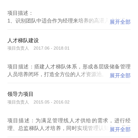
项目描述：
1、识别团队中适合作为经理来培养的高潜人才并进行
展开全部
重点保留；
2、通过发展牵引使其逐步胜任目标岗位并推动任用替
人才梯队建设
换；
项目负责人 2017.06 - 2018.01
3、持续进行培养与评估反馈帮助其逐步成长为一名优
秀团队属地负责人。
项目描述：搭建人才梯队体系，形成各层级储备管理
项目职责：
人员培养闭环，打造全方位的人才资源池。
1、识别：构建经理胜任力模型，通过观察评估其团队
展开全部
项目职责：
管理的过程行为和结果表现，通过持续深入的沟通挖
1、搭建人才梯队建设框架：确立“相马”和“赛马”两种
掘其内在动机和冰山下的素质项，再结合360评估反
领导力项目
思考维度。“相马”思路用于经理B角、主管B角梯队人
馈信息，匹配关键项上的潜力完成对高潜人才识别定
项目负责人 2015.05 - 2016.02
才建设培养，选拔环节设立高门槛，通过精准识别后
义。
缩小范围进行重点培养。“赛马”思路用于组长B角梯队
2、培养：评估能力现状与胜任力模型的差距，制定针
项目描述：为满足管理线人才供给的需求，进行经
人才建设培养，在培养中不断识别不断淘汰。
对性培养计划，参考3E能力发展框架，主要从传统培
理、总监梯队人才培养，同时实现管理认知与管理语
2、经理B角培养：通过高潜识别确定培养对象，评估
训、工作历练、汇报与导师指导三方面进行强化训
展开全部
言的统一。
能力现状与胜任力模型的差距，制定针对性培养计
练，定期举行读书分享汇报、挑战性工作汇报、人才