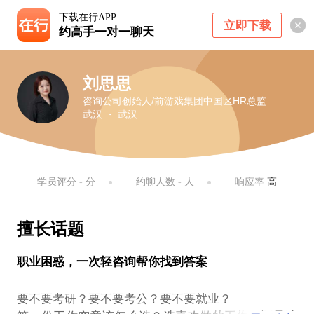
下载在行APP
立即下载
约高手一对一聊天
刘思思
咨询公司创始人/前游戏集团中国区HR总监
武汉 ・ 武汉
学员评分
-
分
约聊人数
-
人
响应率
高
擅长话题
职业困惑，一次轻咨询帮你找到答案
要不要考研？要不要考公？要不要就业？