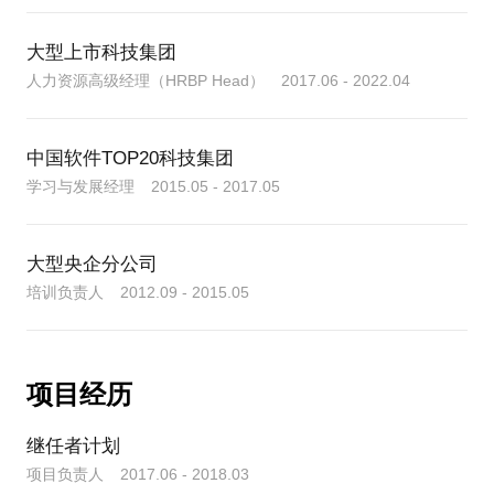
并教给你企业项目实战落地技巧，帮助你更快的实现
轻咨询比起交付方案本身，更强调辅导落地，可以收
职业发展目标。
获的价值：
大型上市科技集团
如果你正在找工作，如果你面临职业瓶颈，如果你处
人力资源高级经理（HRBP Head） 2017.06 - 2022.04
1、思维认知上的突破—— 也许1～2次深入沟通就可
于职业倦怠期，对于未来迷茫无措，我也是一位国际
以带给您启发和不同视角的破局思路；
认证的职业生涯规划师，我可以帮你认清自己，找准
自己的定位，发现自我优势，制定职业发展计划，同
2、技术工具上的应用—— 也许1～2周针对性的工具
中国软件TOP20科技集团
时也能结合这么多年的职场经验帮你分析工作机会，
开发和练习就能帮助你们落地；
学习与发展经理 2015.05 - 2017.05
3、机制体系上的建设—— 也许1～2月的专业方案聚
焦实施落地就能帮助你们快速解决某个领域问题。
大型央企分公司
培训负责人 2012.09 - 2015.05
项目经历
继任者计划
项目负责人 2017.06 - 2018.03