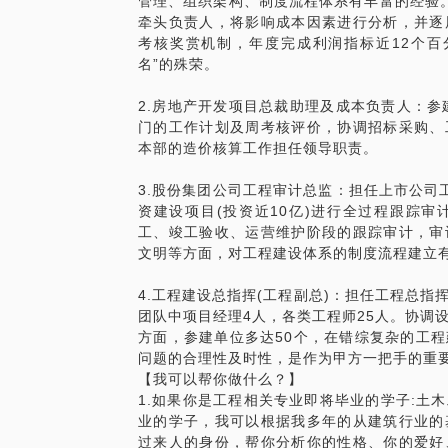
管理、组织架构、制度流程体系有丰富的经验
牵头负责人，将影响成本因素进行分析，并逐
考核奖赏机制，年度完成利润指标近12个百
名”的殊荣。
2.房地产开发项目总裁助理及成本负责人：参
门的工作计划及周考核评价，协调招标采购、
本部的造价核算工作担任领导职责。
3.股份集团公司工程审计总监：担任上市公司
资建设项目(投资近10亿)进行全过程跟踪
工、竣工验收、运营维护阶段的跟踪审计，审
文明等方面，对工程建设体系的制度流程建立
4.工程建设总指挥(工程副总)：担任工程总
团队中项目经理4人，各类工程师25人。协调
方面，参建单位多达50个，在错综复杂的工
问题的合理性及时性，是作为甲方一把手的重
【我可以帮你做什么？】
1.如果你是工程相关专业即将毕业的学子:土
业的学子，我可以根据我多年的从建筑行业的
过来人的身份，帮你分析你的性格、你的爱好