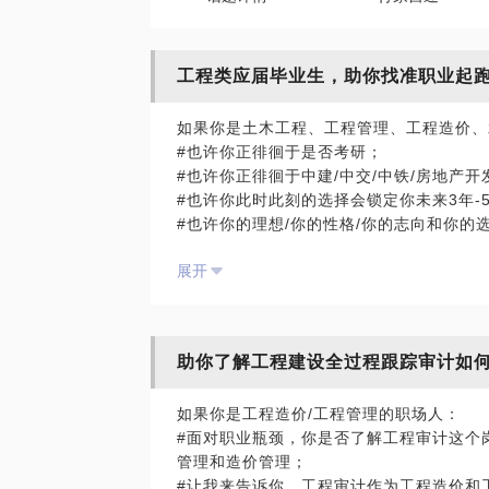
工程类应届毕业生，助你找准职业起
如果你是土木工程、工程管理、工程造价、
#也许你正徘徊于是否考研；
#也许你正徘徊于中建/中交/中铁/房地产
#也许你此时此刻的选择会锁定你未来3年-
#也许你的理想/你的性格/你的志向和你
而我，可以根据我多年在建设领域的工作经
展开
的人生轨迹而不走弯路；
因为我们都知道，方向错了，越努力偏差越
助你了解工程建设全过程跟踪审计如
如果你是工程造价/工程管理的职场人：
#面对职业瓶颈，你是否了解工程审计这个
管理和造价管理；
#让我来告诉你，工程审计作为工程造价和