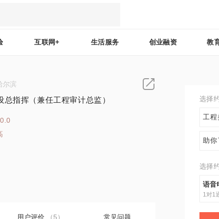
验
互联网+
生活服务
创业融资
教
哈尔滨
选择
设总指挥（兼任工程审计总监）
工程
0.0
高
助你
7
选择
语音
1对1
用户评价
（5）
常见问题