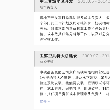
中天富城小区开发
2013.05 - 2014.
成本负责人
房地产开发项目总裁助理及成本负责人：参
个部门的工作计划及周考核评价，协调招标
关系。对成本部的造价核算工作担任领导职
偏、成本数据归集分析等工作，以及对总分
算审核工作。
卫辉卫共特大桥建设
2009.07 - 201
总经济师
中铁建某集团公司京广高铁标段指挥部担任
1公里的特大桥建设，涉及水下混凝土灌注
轨道系统安装、接触网安装、联调联试等环
控、施工管理、采购管理、组织架构、制度
值；担任项目责任成本管理牵头负责人，将
门、落实到人，完善责任成本管理的考核奖
展开
并被评为“集团铁路特大桥项目经营第一名”