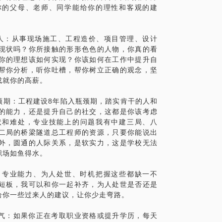
你的父母、老师、同学能给你的理性和客观的建
程人：从事现场施工、工程造价、项目管理、设计
现状吗？你所接触的形形色色的人物，你真的看
你的理想该如何实现？你该如何在工作中提升自
帮你分析，听你吐槽，帮你树立正确的观念，坚
成就你的高薪。
颈期：工程建设8年陷入瓶颈期，踏实肯干的人和
的能力，还是提升自己的社交，这都是你该考虑
状和难处，专业技能上的问题我有中建三局、八
二局的桥梁隧道总工程师的资源，只要你能说出
外，圆通的人际关系，是软实力，这是学校无法
职场如鱼得水。
：专业能力、为人处世、时机把握这些都缺一不
短板，我可以和你一起补齐，为人处世是否还是
给你一些过来人的建议，让你少走弯路。
勇气：如果你正在考取职业资格或提升学历，每天