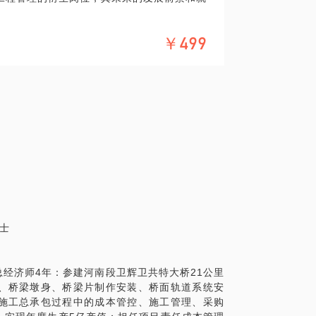
作的科学性/经济性/合规性是否能达标，需要
￥499
硕士
总经济师4年：参建河南段卫辉卫共特大桥21公里
、桥梁墩身、桥梁片制作安装、桥面轨道系统安
施工总承包过程中的成本管控、施工管理、采购