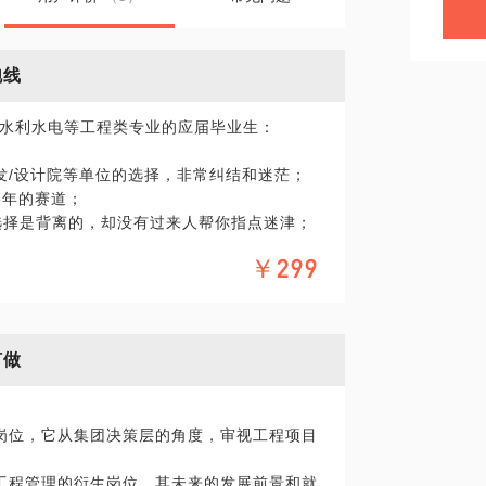
跑线
水利水电等工程类专业的应届毕业生：
开发/设计院等单位的选择，非常纠结和迷茫；
5年的赛道；
的选择是背离的，却没有过来人帮你指点迷津；
验和社会阅历，帮你理清思路，规划你自己
￥299
大。
何做
岗位，它从集团决策层的角度，审视工程项目
工程管理的衍生岗位，其未来的发展前景和就