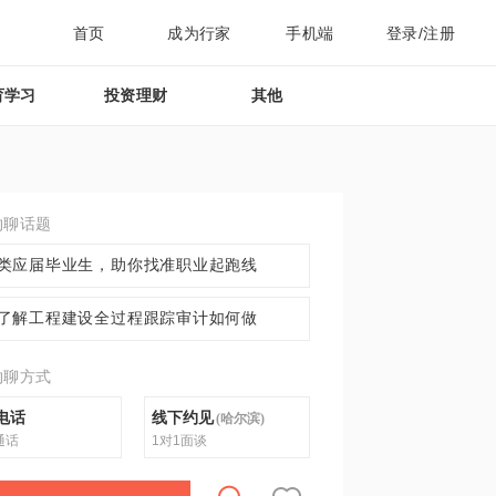
首页
成为行家
手机端
登录/注册
育学习
投资理财
其他
约聊话题
类应届毕业生，助你找准职业起跑线
了解工程建设全过程跟踪审计如何做
约聊方式
电话
线下约见
(
哈尔滨
)
通话
1对1面谈