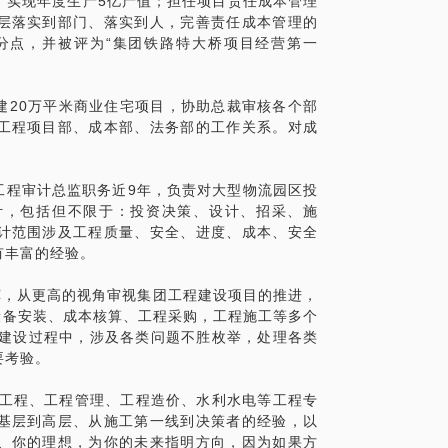
。实现年度生产5亿产值；担任项目责任成本管理
层落实到部门、落实到人，完善责任成本管理的
分点，并被评为“集团铁路特大桥项目经营第一
建20万平米商业住宅项目，协助总裁审核各个部
工程项目部、成本部、法务部的工作关系。对成
工程审计总监职务近9年，负责对大型物流园区投
审计，包括但不限于：投资决策、设计、招采、施
计范围涉及工程质量、安全、进度、成本、安全
有丰富的经验。
指挥，从更高的视角审视集团工程建设项目的推进，
设备安装、成本核算、工程采购，工程施工等多个
程建设过程中，涉及各类问题不胜枚举，处理各类
要考验。
木工程、工程管理、工程造价、水利水电等工程专
基层到高层、从施工第一线到决策者的经验，以
、你的理想，为你的未来指明方向，因为如果方