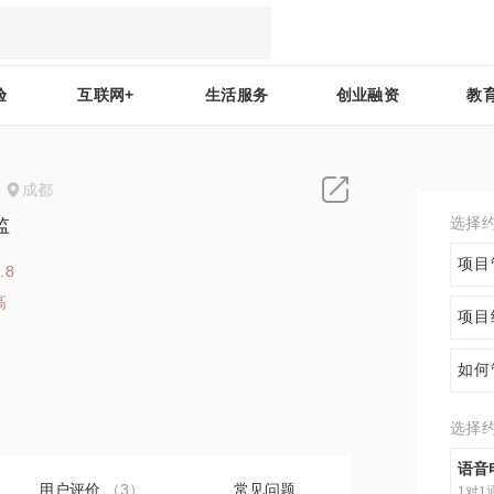
验
互联网+
生活服务
创业融资
教
成都
选择
监
项目
.8
高
项目
6
如何
选择
语音
用户评价
（3）
常见问题
1对1