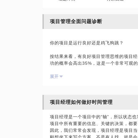
项目管理全面问题诊断
你的项目是运行良好还是鸡飞狗跳？
按结果来看，有良好项目管理思维的项目经
功的概率会高出35%，这是一个非常可观
同时也说明，我们很多项目问题，在专业项
展开
需求老是变更
进度控制不住
质量问题一大堆
项目经理如何做好时间管理
流程形同虚设
团队成员不听话
项目经理是一个项目中的“轴”，所以状态也
而你也总是在救火
项目中所有重要的信息、关键的决策，都要
……
因此，我们常常会发现，项目经理是项目当
刚想坐下来写个方案，不是有人找，就是会
所有的一切都是表象，找到问题的根因，对