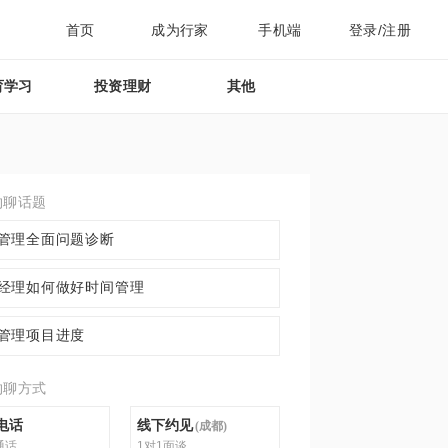
首页
成为行家
手机端
登录/注册
育学习
投资理财
其他
约聊话题
管理全面问题诊断
经理如何做好时间管理
管理项目进度
约聊方式
电话
线下约见
(
成都
)
通话
1对1面谈