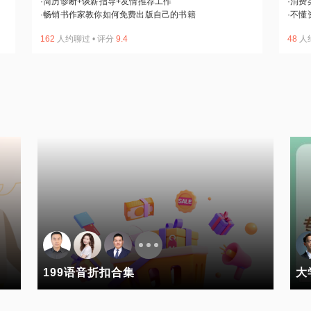
·
简历诊断+谈薪指导+友情推荐工作
·
消费
·
畅销书作家教你如何免费出版自己的书籍
·
不懂
162
人约聊过
•
评分
9.4
48
人
199语音折扣合集
大