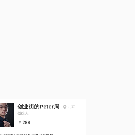
创业街的Peter周
北京
创始人
￥288