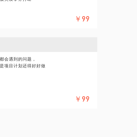
坑我基本都踩过
￥99
解决过形形色色的实际问题
筹帷幄，决胜千里
目当中遇到的问题
过他们的时间分配和任务管理
个具体描述，方便我们更高效的解决问题
都会遇到的问题，
要影响的事情上
是项目计划还得好好做
建立自己的时间管理系统
￥99
，需要对项目进行全盘的分析，才能得到答