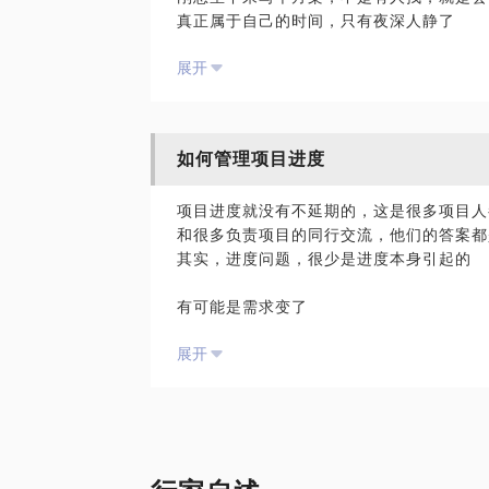
真正属于自己的时间，只有夜深人静了
我主导过数个千万级的大项目，你能遇到的
展开
项目经理可不可以做好时间管理呢？
也在给企业做内训和咨询的过程中帮助客户
真正优秀的项目经理，也可以气定神闲，运
关键是我们要找到正确的方法
我能帮你用最少的代价和改变，去解决你项
如何管理项目进度
过去的工作中，我帮助数十位项目经理梳理
PS: 请在咨询前，对你所遇到的问题做一
形成了自己的时间管理系统
项目进度就没有不延期的，这是很多项目人
项目经理的时间，应该花在那些对项目起重
和很多负责项目的同行交流，他们的答案都
抓住这个重点，其他的事都有方法解决
其实，进度问题，很少是进度本身引起的
同样，我也能帮你分析你的时间管理特点，
有可能是需求变了
市场环境变化了
展开
风险没识别到
人员发生了变化
很少是因为计划没做好，进度本身的原因
因此，如何抽丝剥茧，发现项目进度的问题
案