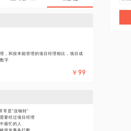
理，和按本能管理的项目经理相比，项目成
的数字
目管理领域，是有成熟的办法来解决的
￥99
常常是“连轴转”
需要经过项目经理
中最忙的人
被突发事务打断
症下药，才能解决问题