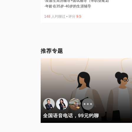
·
应届生简历辅导+面试辅导（带职业规划
·
年龄在35岁-40岁的生涯辅导
148
人约聊过
•
评分
9.5
推荐专题
全国语音电话，99元约聊