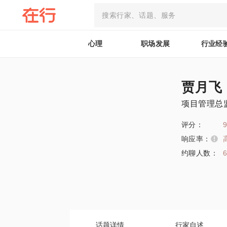
心理
职场发展
行业经
贾月飞
项目管理总
评分：
9
响应率：
约聊人数：
话题详情
行家自述