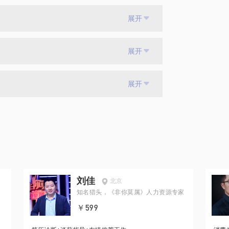
展开
展开
展开
刘佳
北京
知名猎头，《非你莫属》人力资源专家
￥599